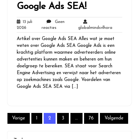
Google Ads SEA!
13 juli
Geen
13
Geen
globalmindsvl
2026
reacties
globalmindsvlhora
juli
reacties
Artikel over Google Ads SEA Alles wat je moet
2026
weten over Google Ads SEA Google Ads is een
krachtig platform waarmee adverteerders online
advertenties kunnen maken en beheren om hun
doelgroep te bereiken. SEA staat voor Search
Engine Advertising en verwijst naar het adverteren
op zoekmachines zoals Google. Voordelen van
Google Ads SEA SEA via […]
Berichten
Vorige
1
2
3
…
76
Volgende
paginering