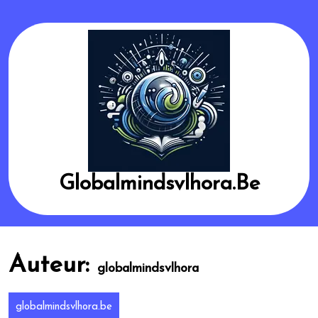
Skip
to
content
Globalmindsvlhora.be
Auteur:
globalmindsvlhora
globalmindsvlhora.be