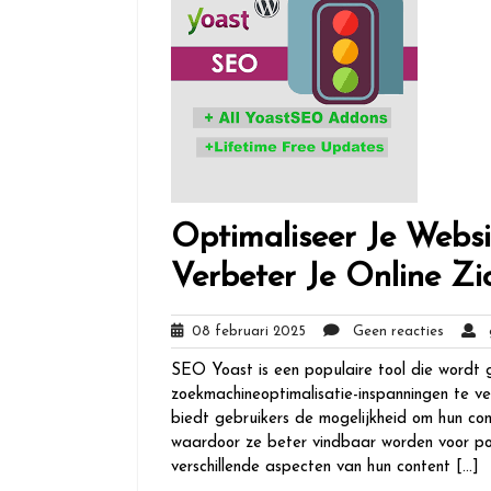
Optimaliseer Je Webs
Verbeter Je Online Zi
08
Geen
08 februari 2025
Geen reacties
g
februari
reactie
SEO Yoast is een populaire tool die wordt 
2025
zoekmachineoptimalisatie-inspanningen te ve
biedt gebruikers de mogelijkheid om hun con
waardoor ze beter vindbaar worden voor po
verschillende aspecten van hun content […]