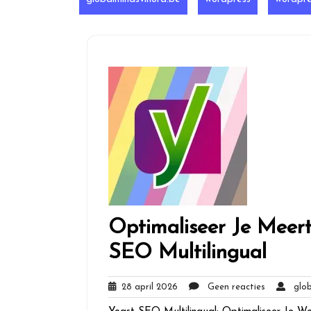
Optimaliseer Je Meer
SEO Multilingual
28
Geen
28 april 2026
Geen reacties
globa
april
reacties