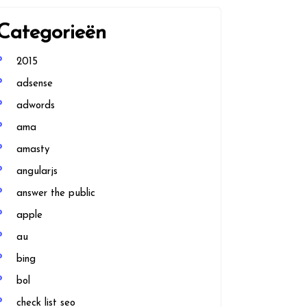
Categorieën
2015
adsense
adwords
ama
amasty
angularjs
answer the public
apple
au
bing
bol
check list seo