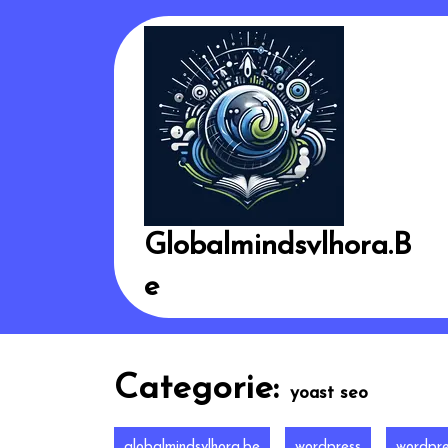
Skip
to
content
Globalmindsvlhora.b
E
Categorie:
yoast seo
globalmindsvlhora.be
wordpress
wordpre