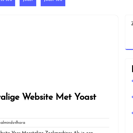
talige Website Met Yoast
globalmindsvlhora
lmindsvlhora