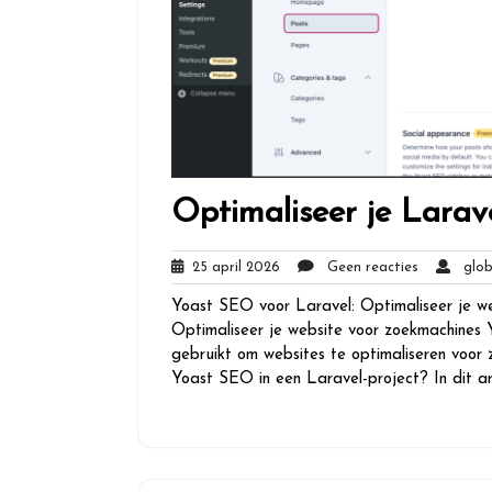
Optimaliseer je Lara
25
Geen
25 april 2026
Geen reacties
globa
april
reacties
Yoast SEO voor Laravel: Optimaliseer je w
2026
Optimaliseer je website voor zoekmachines 
gebruikt om websites te optimaliseren voor
Yoast SEO in een Laravel-project? In dit a