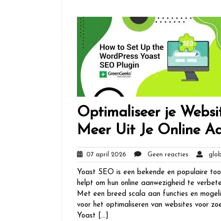
Optimaliseer je Webs
Meer Uit Je Online A
07
Geen
07 april 2026
Geen reacties
globa
april
reacties
Yoast SEO is een bekende en populaire tool
2026
helpt om hun online aanwezigheid te verbete
Met een breed scala aan functies en mogeli
voor het optimaliseren van websites voor z
Yoast […]