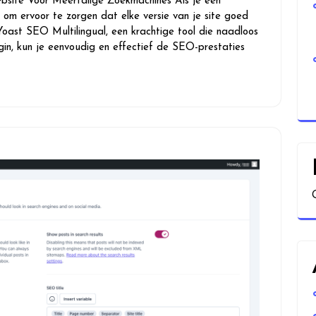
ebsite Voor Meertalige Zoekmachines Als je een
l om ervoor te zorgen dat elke versie van je site goed
oast SEO Multilingual, een krachtige tool die naadloos
in, kun je eenvoudig en effectief de SEO-prestaties