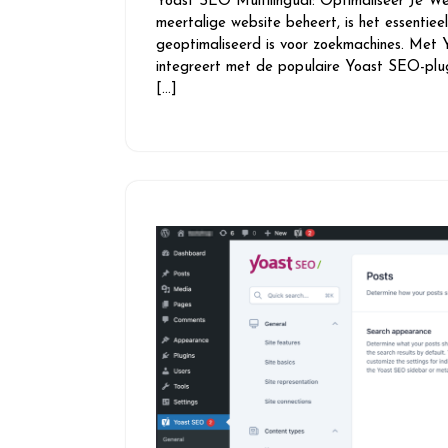
Yoast SEO Multilingual: Optimaliseer Je W
2026
meertalige website beheert, is het essentiee
geoptimaliseerd is voor zoekmachines. Met Y
integreert met de populaire Yoast SEO-plug
[…]