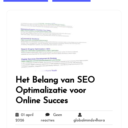
Het Belang van SEO
Optimalizatie voor
Online Succes
01 april
Geen
01
Geen
globalmindsv
2026
reacties
globalmindsvlhora
april
reacties