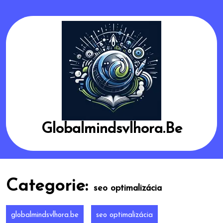
Skip
to
content
Globalmindsvlhora.be
Categorie:
seo optimalizácia
globalmindsvlhora.be
seo optimalizácia