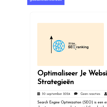
Optimaliseer Je Webs
Strategieën
30
Gee
30 september 2024
Geen reacties
september
reac
Search Engine Optimization (SEO) is een ess
2024