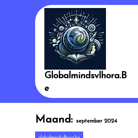
Skip
to
content
Globalmindsvlhora.b
E
Maand:
september 2024
globalmindsvlhora.be