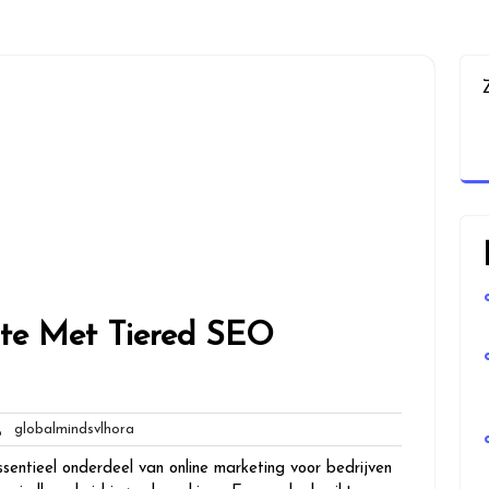
ite Met Tiered SEO
n
globalmindsvlhora
globalmindsvlhora
ties
entieel onderdeel van online marketing voor bedrijven