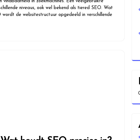
n vindbaarheid in zoekmachines. Een veelgebruikte
schillende niveaus, ook wel bekend als tiered SEO. Wat
 wordt de websitestructuur opgedeeld in verschillende