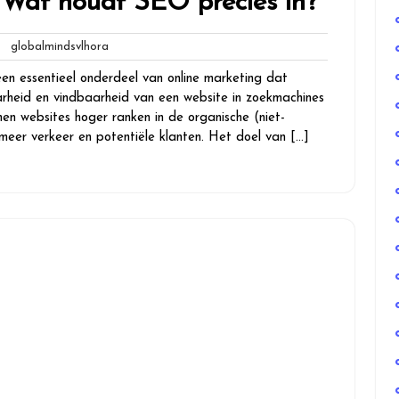
 Wat houdt SEO precies in?
n
globalmindsvlhora
globalmindsvlhora
ies
en essentieel onderdeel van online marketing dat
arheid en vindbaarheid van een website in zoekmachines
en websites hoger ranken in de organische (niet-
 meer verkeer en potentiële klanten. Het doel van […]