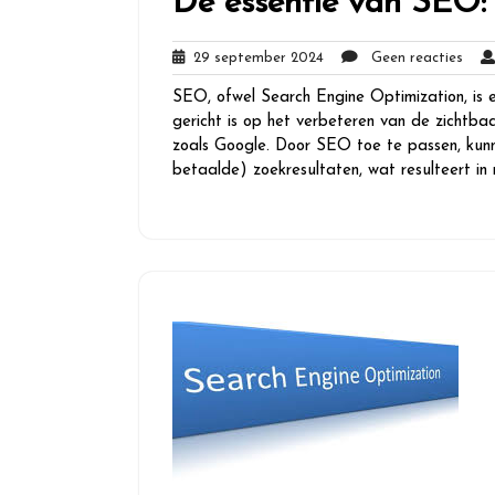
De essentie van SEO:
29
Gee
29 september 2024
Geen reacties
september
react
SEO, ofwel Search Engine Optimization, is e
2024
gericht is op het verbeteren van de zichtba
zoals Google. Door SEO toe te passen, kunn
betaalde) zoekresultaten, wat resulteert in