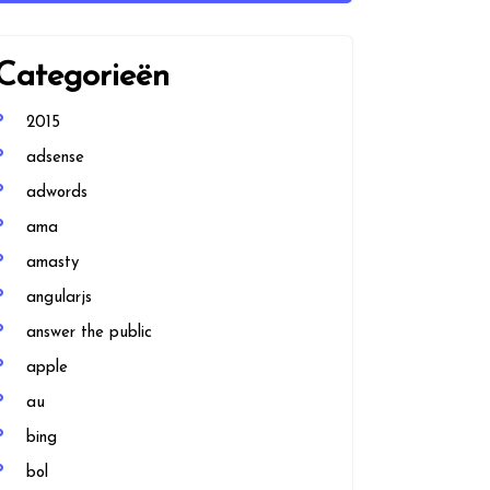
Categorieën
2015
adsense
adwords
ama
amasty
angularjs
answer the public
apple
au
bing
bol