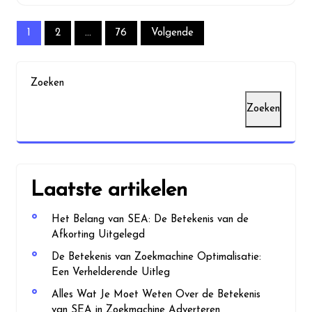
Berichten
1
2
…
76
Volgende
paginering
Zoeken
Zoeken
Laatste artikelen
Het Belang van SEA: De Betekenis van de
Afkorting Uitgelegd
De Betekenis van Zoekmachine Optimalisatie:
Een Verhelderende Uitleg
Alles Wat Je Moet Weten Over de Betekenis
van SEA in Zoekmachine Adverteren