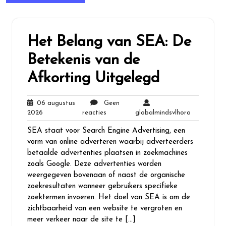
Het Belang van SEA: De
Betekenis van de
Afkorting Uitgelegd
06 augustus
Geen
06
Geen
globalmind
2026
reacties
globalmindsvlhora
augustus
reacties
SEA staat voor Search Engine Advertising, een
2026
vorm van online adverteren waarbij adverteerders
betaalde advertenties plaatsen in zoekmachines
zoals Google. Deze advertenties worden
weergegeven bovenaan of naast de organische
zoekresultaten wanneer gebruikers specifieke
zoektermen invoeren. Het doel van SEA is om de
zichtbaarheid van een website te vergroten en
meer verkeer naar de site te […]