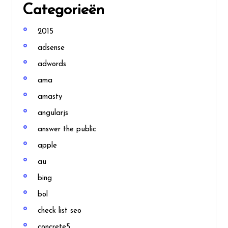
Categorieën
2015
adsense
adwords
ama
amasty
angularjs
answer the public
apple
au
bing
bol
check list seo
concrete5