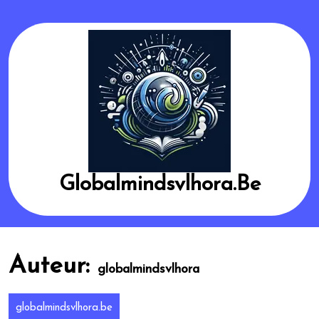
Skip
to
content
Globalmindsvlhora.be
Auteur:
globalmindsvlhora
globalmindsvlhora.be