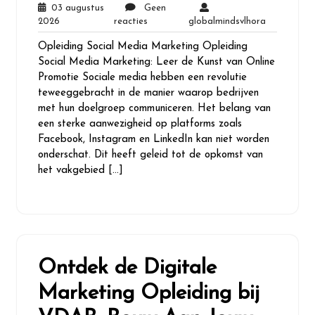
03 augustus
Geen
03
Geen
globalminds
2026
reacties
globalmindsvlhora
augustus
reacties
Opleiding Social Media Marketing Opleiding
2026
Social Media Marketing: Leer de Kunst van Online
Promotie Sociale media hebben een revolutie
teweeggebracht in de manier waarop bedrijven
met hun doelgroep communiceren. Het belang van
een sterke aanwezigheid op platforms zoals
Facebook, Instagram en LinkedIn kan niet worden
onderschat. Dit heeft geleid tot de opkomst van
het vakgebied […]
Ontdek de Digitale
Marketing Opleiding bij