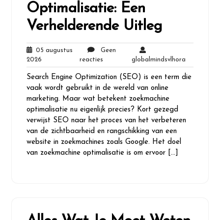
Optimalisatie: Een
Verhelderende Uitleg
05 augustus
Geen
05
Geen
globalminds
2026
reacties
globalmindsvlhora
augustus
reacties
Search Engine Optimization (SEO) is een term die
2026
vaak wordt gebruikt in de wereld van online
marketing. Maar wat betekent zoekmachine
optimalisatie nu eigenlijk precies? Kort gezegd
verwijst SEO naar het proces van het verbeteren
van de zichtbaarheid en rangschikking van een
website in zoekmachines zoals Google. Het doel
van zoekmachine optimalisatie is om ervoor […]