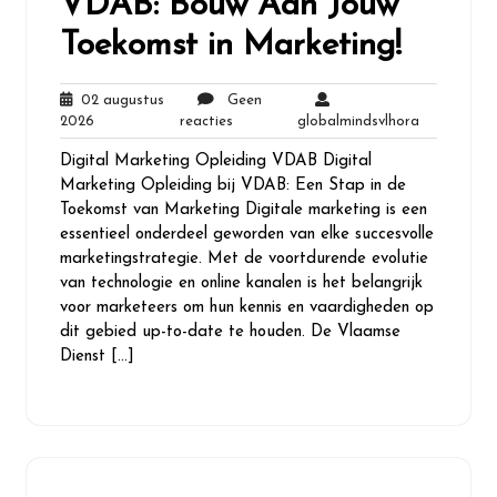
VDAB: Bouw Aan Jouw
Toekomst in Marketing!
02 augustus
Geen
02
Geen
globalminds
2026
reacties
globalmindsvlhora
augustus
reacties
Digital Marketing Opleiding VDAB Digital
2026
Marketing Opleiding bij VDAB: Een Stap in de
Toekomst van Marketing Digitale marketing is een
essentieel onderdeel geworden van elke succesvolle
marketingstrategie. Met de voortdurende evolutie
van technologie en online kanalen is het belangrijk
voor marketeers om hun kennis en vaardigheden op
dit gebied up-to-date te houden. De Vlaamse
Dienst […]