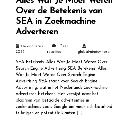
Alles Wat Je Moet Weten
Over de Betekenis van
SEA in Zoekmachine
Adverteren
04 augustus
Geen
04
Geen
globalminds
2026
reacties
globalmindsvlhora
augustus
reacties
SEA Betekenis: Alles Wat Je Moet Weten Over
2026
Search Engine Advertising SEA Betekenis: Alles
Wat Je Moet Weten Over Search Engine
Advertising SEA staat voor Search Engine
Advertising, wat in het Nederlands zoekmachine
adverteren betekent. Het verwijst naar het
plaatsen van betaalde advertenties in
zoekmachines zoals Google om meer zichtbaarheid
te krijgen en potentiële klanten […]