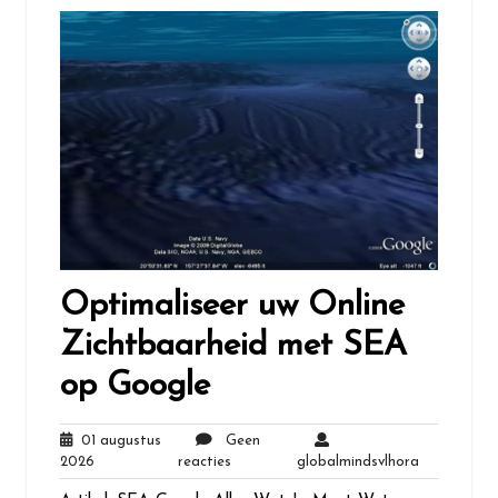
Optimaliseer uw Online
Zichtbaarheid met SEA
op Google
01 augustus
Geen
01
Geen
globalminds
2026
reacties
globalmindsvlhora
augustus
reacties