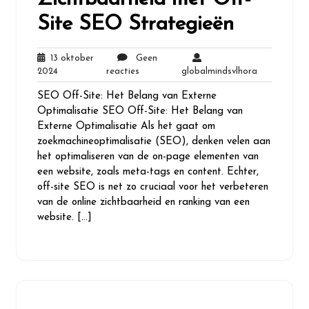
Site SEO Strategieën
13 oktober
Geen
13
Geen
globalminds
2024
reacties
globalmindsvlhora
oktober
reacties
SEO Off-Site: Het Belang van Externe
2024
Optimalisatie SEO Off-Site: Het Belang van
Externe Optimalisatie Als het gaat om
zoekmachineoptimalisatie (SEO), denken velen aan
het optimaliseren van de on-page elementen van
een website, zoals meta-tags en content. Echter,
off-site SEO is net zo cruciaal voor het verbeteren
van de online zichtbaarheid en ranking van een
website. […]