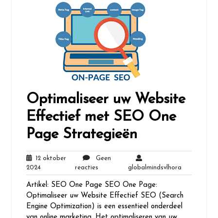
Optimaliseer uw Website
Effectief met SEO One
Page Strategieën
12 oktober
Geen
12
Geen
globalminds
2024
reacties
globalmindsvlhora
oktober
reacties
Artikel: SEO One Page SEO One Page:
2024
Optimaliseer uw Website Effectief SEO (Search
Engine Optimization) is een essentieel onderdeel
van online marketing. Het optimaliseren van uw