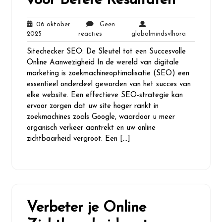
voor Betere Resultaten
06 oktober
Geen
06
Geen
globalminds
2025
reacties
globalmindsvlhora
oktober
reacties
Sitechecker SEO: De Sleutel tot een Succesvolle
2025
Online Aanwezigheid In de wereld van digitale
marketing is zoekmachineoptimalisatie (SEO) een
essentieel onderdeel geworden van het succes van
elke website. Een effectieve SEO-strategie kan
ervoor zorgen dat uw site hoger rankt in
zoekmachines zoals Google, waardoor u meer
organisch verkeer aantrekt en uw online
zichtbaarheid vergroot. Een […]
Verbeter je Online