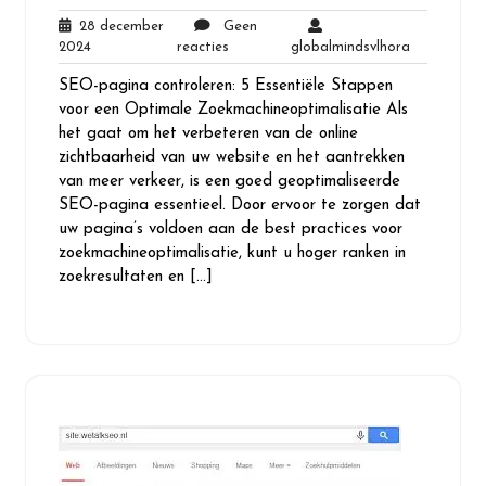
28 december
Geen
28
Geen
globalmind
2024
reacties
globalmindsvlhora
december
reacties
SEO-pagina controleren: 5 Essentiële Stappen
2024
voor een Optimale Zoekmachineoptimalisatie Als
het gaat om het verbeteren van de online
zichtbaarheid van uw website en het aantrekken
van meer verkeer, is een goed geoptimaliseerde
SEO-pagina essentieel. Door ervoor te zorgen dat
uw pagina’s voldoen aan de best practices voor
zoekmachineoptimalisatie, kunt u hoger ranken in
zoekresultaten en […]