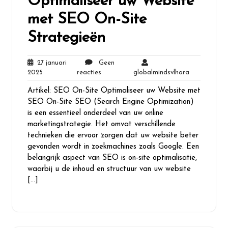
Optimaliseer uw Website
met SEO On-Site
Strategieën
27 januari
Geen
27
Geen
globalminds
2025
reacties
globalmindsvlhora
januari
reacties
Artikel: SEO On-Site Optimaliseer uw Website met
2025
SEO On-Site SEO (Search Engine Optimization)
is een essentieel onderdeel van uw online
marketingstrategie. Het omvat verschillende
technieken die ervoor zorgen dat uw website beter
gevonden wordt in zoekmachines zoals Google. Een
belangrijk aspect van SEO is on-site optimalisatie,
waarbij u de inhoud en structuur van uw website
[…]