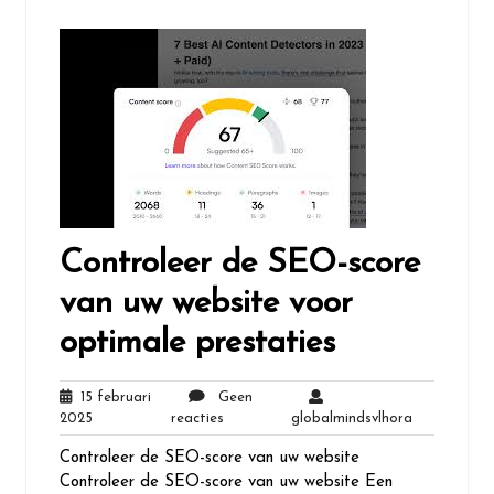
Controleer de SEO-score
van uw website voor
optimale prestaties
15 februari
Geen
15
Geen
globalminds
2025
reacties
globalmindsvlhora
februari
reacties
Controleer de SEO-score van uw website
2025
Controleer de SEO-score van uw website Een