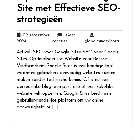
Site met Effectieve SEO-
strategieën
09 september
Geen
09
Geen
globalmind
2024
reacties
globalmindsvlhora
september
reacties
Artikel: SEO voor Google Sites SEO voor Google
2024
Sites: Optimaliseer uw Website voor Betere
Vindbaarheid Google Sites is een handige tool
waarmee gebruikers eenvoudig websites kunnen
maken zonder technische kennis. Of u nu een
persoonlijke blog, een portfolio of een zakelijke
website wilt opzetten, Google Sites biedt een
gebruiksvriendelijke platform om uw online
aanwezigheid te […]