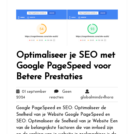
Optimaliseer je SEO met
Google PageSpeed voor
Betere Prestaties
01 september
Geen
01
Geen
globalmind
2024
reacties
globalmindsvlhora
september
reacties
Google PageSpeed en SEO: Optimaliseer de
2024
Snelheid van je Website Google PageSpeed en
SEO: Optimaliseer de Snelheid van je Website Een
van de belangrijkste factoren die van invloed zijn