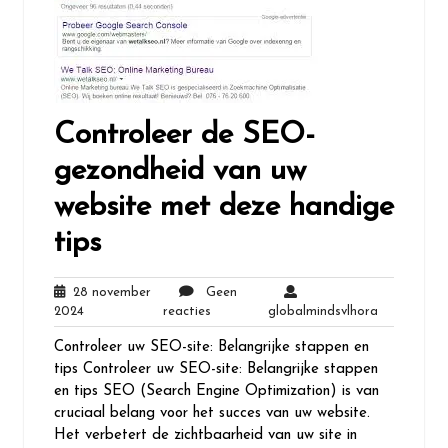
Controleer de SEO-
gezondheid van uw
website met deze handige
tips
28 november
Geen
28
Geen
globalmind
2024
reacties
globalmindsvlhora
november
reacties
Controleer uw SEO-site: Belangrijke stappen en
2024
tips Controleer uw SEO-site: Belangrijke stappen
en tips SEO (Search Engine Optimization) is van
cruciaal belang voor het succes van uw website.
Het verbetert de zichtbaarheid van uw site in