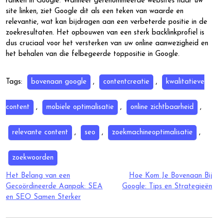
ranken in Google. Wanneer gerenommeerde websites naar uw
site linken, ziet Google dit als een teken van waarde en
relevantie, wat kan bijdragen aan een verbeterde positie in de
zoekresultaten. Het opbouwen van een sterk backlinkprofiel is
dus cruciaal voor het versterken van uw online aanwezigheid en
het behalen van die felbegeerde toppositie in Google.
Tags:
bovenaan google
,
contentcreatie
,
kwalitatieve
content
,
mobiele optimalisatie
,
online zichtbaarheid
,
relevante content
,
seo
,
zoekmachineoptimalisatie
,
zoekwoorden
Berichtnavigatie
Het Belang van een
Hoe Kom Je Bovenaan Bij
Gecoördineerde Aanpak: SEA
Google: Tips en Strategieën
en SEO Samen Sterker