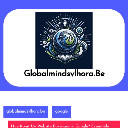
Skip
to
content
Globalmindsvlhora.be
globalmindsvlhora.be
google
Hoe Komt Uw Website Bovenaan in Google? Essentiële