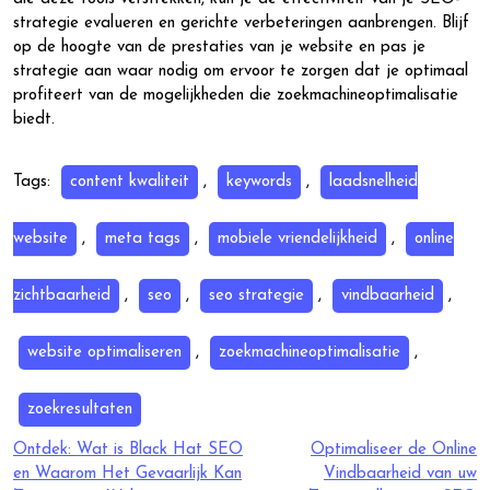
strategie evalueren en gerichte verbeteringen aanbrengen. Blijf
op de hoogte van de prestaties van je website en pas je
strategie aan waar nodig om ervoor te zorgen dat je optimaal
profiteert van de mogelijkheden die zoekmachineoptimalisatie
biedt.
Tags:
content kwaliteit
,
keywords
,
laadsnelheid
website
,
meta tags
,
mobiele vriendelijkheid
,
online
zichtbaarheid
,
seo
,
seo strategie
,
vindbaarheid
,
website optimaliseren
,
zoekmachineoptimalisatie
,
zoekresultaten
Berichtnavigatie
Ontdek: Wat is Black Hat SEO
Optimaliseer de Online
en Waarom Het Gevaarlijk Kan
Vindbaarheid van uw