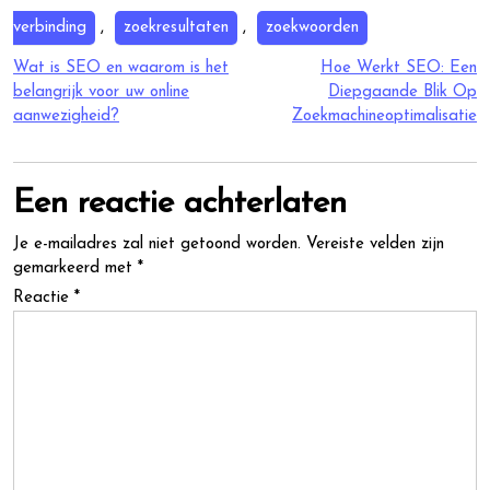
verbinding
,
zoekresultaten
,
zoekwoorden
Berichtnavigatie
Wat is SEO en waarom is het
Hoe Werkt SEO: Een
belangrijk voor uw online
Diepgaande Blik Op
aanwezigheid?
Zoekmachineoptimalisatie
Een reactie achterlaten
Je e-mailadres zal niet getoond worden.
Vereiste velden zijn
gemarkeerd met
*
Reactie
*