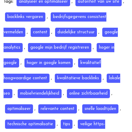
Tags:
analyseer en optimaliseer
,
autoriteit van uw site
,
backlinks vergaren
,
bedrijfsgegevens consistent
vermelden
,
content
,
duidelijke structuur
,
google
analytics
,
google mijn bedrijf registreren
,
hoger in
google
,
hoger in google komen
,
kwalitatief
hoogwaardige content
,
kwalitatieve backlinks
,
lokale
seo
,
mobielvriendelijkheid
,
online zichtbaarheid
,
optimaliseer
,
relevante content
,
snelle laadtijden
,
technische optimalisatie
,
tips
,
veilige https-