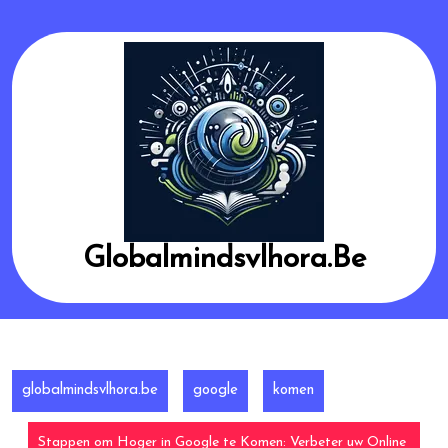
Skip
to
content
Globalmindsvlhora.be
globalmindsvlhora.be
google
komen
Stappen om Hoger in Google te Komen: Verbeter uw Online