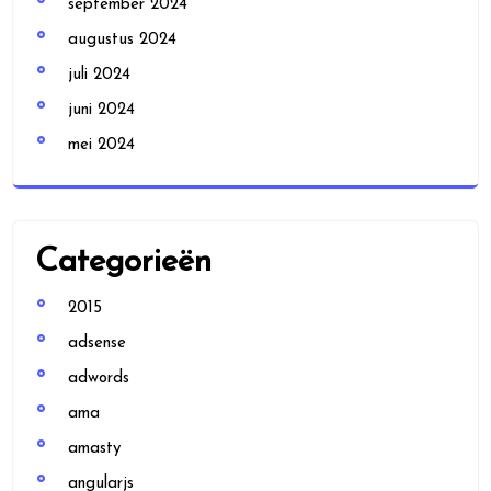
september 2024
augustus 2024
juli 2024
juni 2024
mei 2024
Categorieën
2015
adsense
adwords
ama
amasty
angularjs