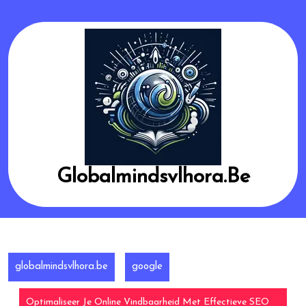
Skip
to
content
Globalmindsvlhora.be
globalmindsvlhora.be
google
Optimaliseer Je Online Vindbaarheid Met Effectieve SEO