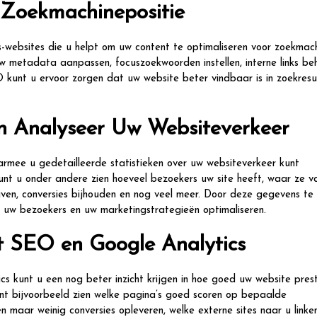
Zoekmachinepositie
-websites die u helpt om uw content te optimaliseren voor zoekmac
metadata aanpassen, focuszoekwoorden instellen, interne links be
 kunt u ervoor zorgen dat uw website beter vindbaar is in zoekresu
en Analyseer Uw Websiteverkeer
armee u gedetailleerde statistieken over uw websiteverkeer kunt
unt u onder andere zien hoeveel bezoekers uw site heeft, waar ze 
jven, conversies bijhouden en nog veel meer. Door deze gegevens te
an uw bezoekers en uw marketingstrategieën optimaliseren.
t SEO en Google Analytics
 kunt u een nog beter inzicht krijgen in hoe goed uw website pres
nt bijvoorbeeld zien welke pagina’s goed scoren op bepaalde
 maar weinig conversies opleveren, welke externe sites naar u linke