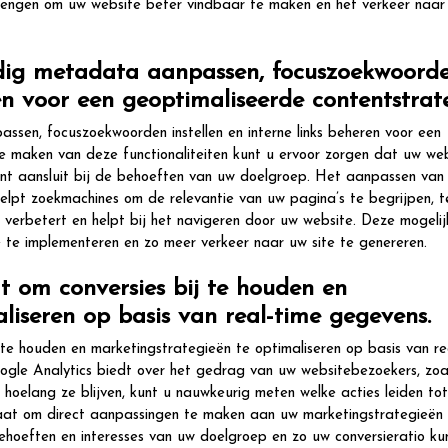
brengen om uw website beter vindbaar te maken en het verkeer naar 
ig metadata aanpassen, focuszoekwoord
ren voor een geoptimaliseerde contentstrate
en, focuszoekwoorden instellen en interne links beheren voor een
e maken van deze functionaliteiten kunt u ervoor zorgen dat uw we
ent aansluit bij de behoeften van uw doelgroep. Het aanpassen van
lpt zoekmachines om de relevantie van uw pagina’s te begrijpen, te
g verbetert en helpt bij het navigeren door uw website. Deze mogeli
e te implementeren en zo meer verkeer naar uw site te genereren.
at om conversies bij te houden en
liseren op basis van real-time gegevens.
j te houden en marketingstrategieën te optimaliseren op basis van re
oogle Analytics biedt over het gedrag van uw websitebezoekers, zoa
oelang ze blijven, kunt u nauwkeurig meten welke acties leiden tot
staat om direct aanpassingen te maken aan uw marketingstrategieën
behoeften en interesses van uw doelgroep en zo uw conversieratio ku