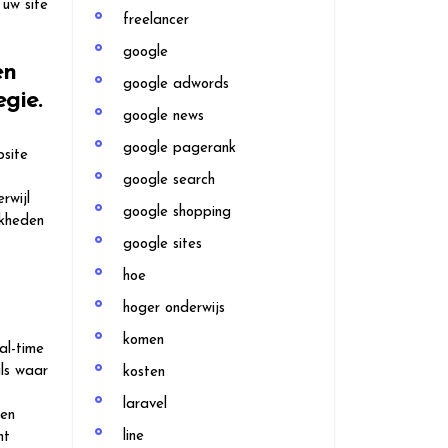
uw site
freelancer
google
en
google adwords
gie.
google news
google pagerank
bsite
google search
rwijl
google shopping
jkheden
google sites
hoe
hoger onderwijs
komen
al-time
ls waar
kosten
laravel
 en
line
nt