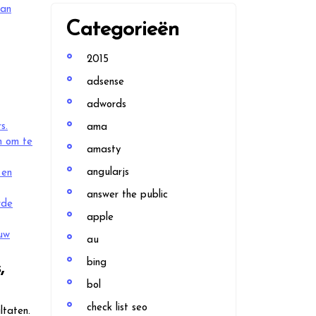
van
Categorieën
2015
adsense
adwords
s.
ama
n om te
amasty
angularjs
 en
answer the public
rde
apple
 uw
au
bing
,
bol
check list seo
ltaten.