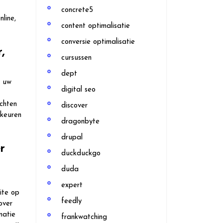
concrete5
line,
content optimalisatie
conversie optimalisatie
,
cursussen
dept
n uw
digital seo
ichten
discover
rkeuren
dragonbyte
drupal
r
duckduckgo
duda
expert
ite op
feedly
over
matie
frankwatching