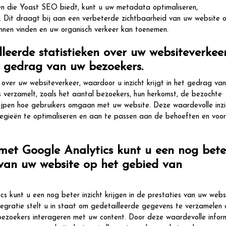
nen die Yoast SEO biedt, kunt u uw metadata optimaliseren,
n. Dit draagt bij aan een verbeterde zichtbaarheid van uw website on
nnen vinden en uw organisch verkeer kan toenemen.
leerde statistieken over uw websiteverkeer
et gedrag van uw bezoekers.
 over uw websiteverkeer, waardoor u inzicht krijgt in het gedrag va
 verzamelt, zoals het aantal bezoekers, hun herkomst, de bezochte
grijpen hoe gebruikers omgaan met uw website. Deze waardevolle inz
ategieën te optimaliseren en aan te passen aan de behoeften en voo
met Google Analytics kunt u een nog bete
s van uw website op het gebied van
 kunt u een nog beter inzicht krijgen in de prestaties van uw webs
egratie stelt u in staat om gedetailleerde gegevens te verzamelen 
bezoekers interageren met uw content. Door deze waardevolle infor