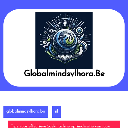
Skip
to
content
Globalmindsvlhora.be
globalmindsvlhora.be
nl
Tips voor effectieve zoekmachine optimalisatie van jouw