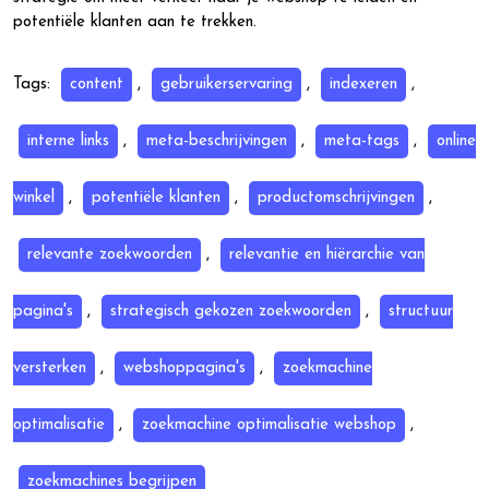
potentiële klanten aan te trekken.
Tags:
content
,
gebruikerservaring
,
indexeren
,
interne links
,
meta-beschrijvingen
,
meta-tags
,
online
winkel
,
potentiële klanten
,
productomschrijvingen
,
relevante zoekwoorden
,
relevantie en hiërarchie van
pagina's
,
strategisch gekozen zoekwoorden
,
structuur
versterken
,
webshoppagina's
,
zoekmachine
optimalisatie
,
zoekmachine optimalisatie webshop
,
zoekmachines begrijpen