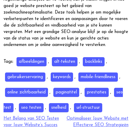
goed je website presteert op het gebied van
zoekmachineoptimalisatie. Deze tools helpen je om mogelijke
verbeterpunten te identificeren en aanpassingen door te voeren
die de zichtbaarheid en vindbaarheid van je site kunnen
vergroten. Met een grondige SEO-analyse blijf je op de hoogte
van de status van je website en kun je gerichte acties
ondernemen om je online aanwezigheid te versterken.
Tags:
afbeeldingen
,
alt-teksten
,
backlinks
,
gebruikerservaring
,
keywords
,
mobile-friendliness
,
online zichtbaarheid
,
paginatitel
,
prestaties
,
seo
test
,
seo testen
,
snelheid
,
url-structuur
Berichtnavigatie
Het Belang van SEO Testen
Optimaliseer Jouw Website met
voor Jouw Website’s Succes
Effectieve SEO Strategieën