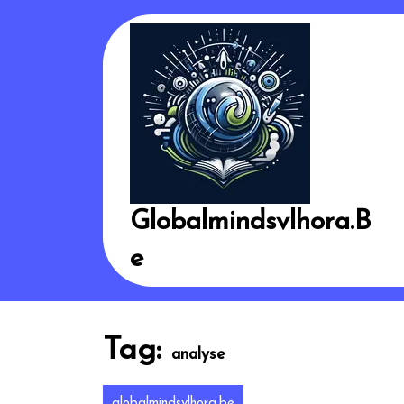
Skip
to
content
Globalmindsvlhora.b
E
Tag:
analyse
globalmindsvlhora.be