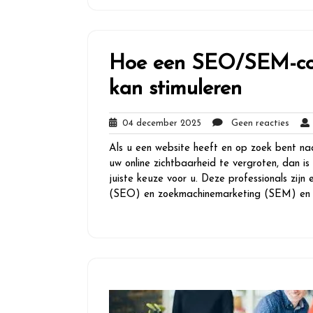
Hoe een SEO/SEM-cons
kan stimuleren
04
Geen
04 december 2025
Geen reacties
december
react
Als u een website heeft en op zoek bent na
2025
uw online zichtbaarheid te vergroten, dan i
juiste keuze voor u. Deze professionals zij
(SEO) en zoekmachinemarketing (SEM) en k