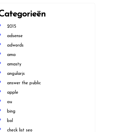
Categorieën
2015
adsense
adwords
ama
amasty
angularjs
answer the public
apple
au
bing
bol
check list seo