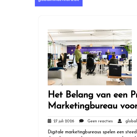
Het Belang van een Pr
Marketingbureau voor
27
Geen
27 juli 2026
Geen reacties
global
juli
reacties
Digitale marketingbureaus spelen een steeds
2026