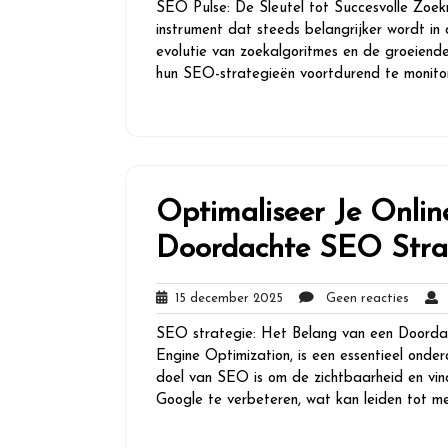
SEO Pulse: De Sleutel tot Succesvolle Zoek
2026
instrument dat steeds belangrijker wordt in
evolutie van zoekalgoritmes en de groeiende 
hun SEO-strategieën voortdurend te monito
Optimaliseer Je Onli
Doordachte SEO Stra
15
Geen
15 december 2025
Geen reacties
g
december
reacti
SEO strategie: Het Belang van een Doorda
2025
Engine Optimization, is een essentieel onder
doel van SEO is om de zichtbaarheid en vin
Google te verbeteren, wat kan leiden tot me