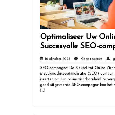
Optimaliseer Uw Onli
Succesvolle SEO-cam
16
Geen
16 oktober 2025
Geen reacties
gl
oktober
reacties
SEO-campagne: De Sleutel tot Online Zicht
2025
is zoekmachineoptimalisatie (SEO) een van 
inzetten om hun online zichtbaarheid te ver
goed uitgevoerde SEO-campagne kan het ver
[…]