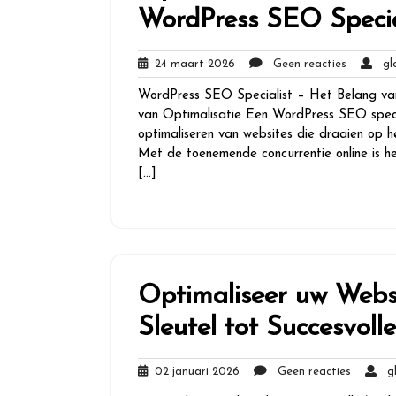
WordPress SEO Specia
24
Geen
24 maart 2026
Geen reacties
glo
maart
reacties
WordPress SEO Specialist – Het Belang va
2026
van Optimalisatie Een WordPress SEO special
optimaliseren van websites die draaien op
Met de toenemende concurrentie online is h
[…]
Optimaliseer uw Webs
Sleutel tot Succesvol
02
Geen
02 januari 2026
Geen reacties
glo
januari
reacties