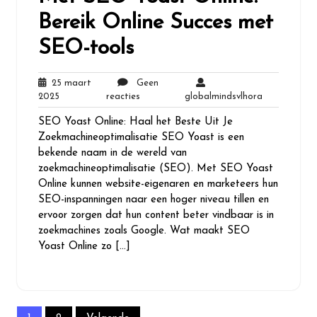
Bereik Online Succes met
SEO-tools
25 maart
Geen
25
Geen
globalmindsv
2025
reacties
globalmindsvlhora
maart
reacties
SEO Yoast Online: Haal het Beste Uit Je
2025
Zoekmachineoptimalisatie SEO Yoast is een
bekende naam in de wereld van
zoekmachineoptimalisatie (SEO). Met SEO Yoast
Online kunnen website-eigenaren en marketeers hun
SEO-inspanningen naar een hoger niveau tillen en
ervoor zorgen dat hun content beter vindbaar is in
zoekmachines zoals Google. Wat maakt SEO
Yoast Online zo […]