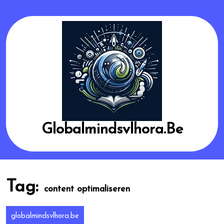
Skip
to
content
Globalmindsvlhora.be
Tag:
content optimaliseren
globalmindsvlhora.be