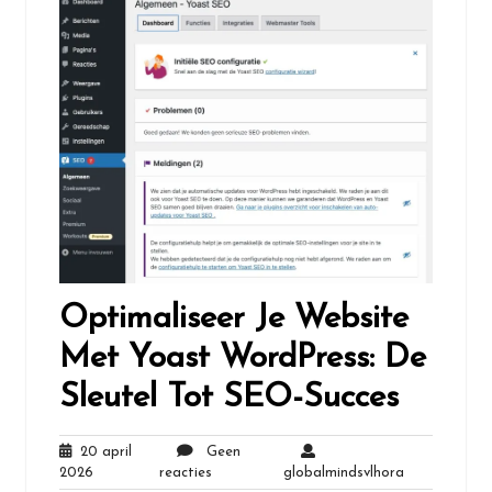
Optimaliseer Je Website
Met Yoast WordPress: De
Sleutel Tot SEO-Succes
20 april
Geen
20
Geen
globalmindsv
2026
reacties
globalmindsvlhora