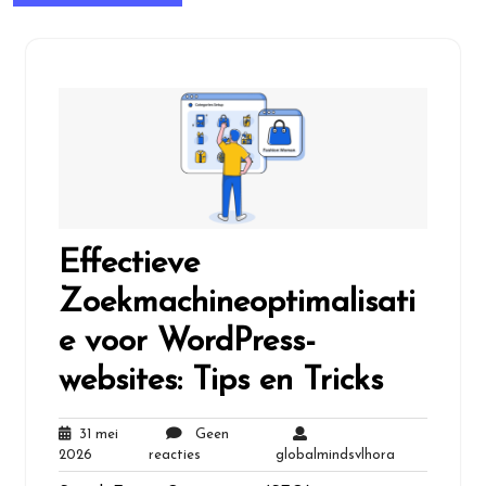
Effectieve
Zoekmachineoptimalisati
e voor WordPress-
websites: Tips en Tricks
31 mei
Geen
31
Geen
globalmindsvl
2026
reacties
globalmindsvlhora
mei
reacties