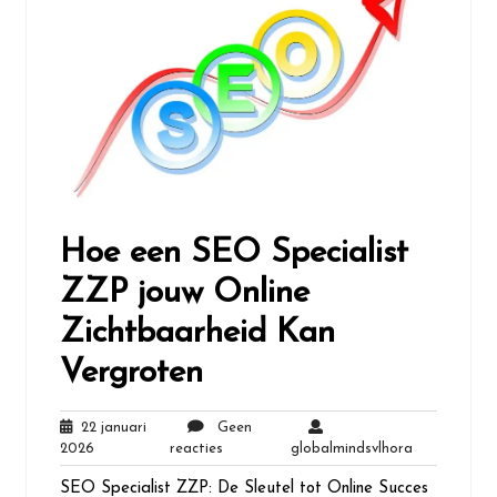
Hoe een SEO Specialist
ZZP jouw Online
Zichtbaarheid Kan
Vergroten
22 januari
Geen
22
Geen
globalminds
2026
reacties
globalmindsvlhora
januari
reacties
SEO Specialist ZZP: De Sleutel tot Online Succes
2026