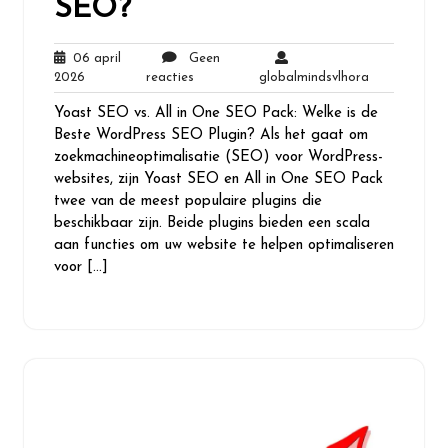
SEO?
06 april
Geen
06
Geen
globalmindsv
2026
reacties
globalmindsvlhora
april
reacties
Yoast SEO vs. All in One SEO Pack: Welke is de
2026
Beste WordPress SEO Plugin? Als het gaat om
zoekmachineoptimalisatie (SEO) voor WordPress-
websites, zijn Yoast SEO en All in One SEO Pack
twee van de meest populaire plugins die
beschikbaar zijn. Beide plugins bieden een scala
aan functies om uw website te helpen optimaliseren
voor […]