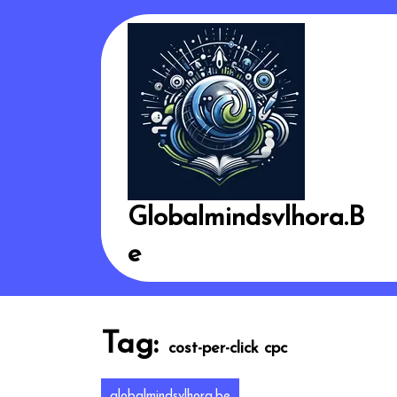
Skip
to
content
Globalmindsvlhora.b
E
Tag:
cost-per-click cpc
globalmindsvlhora.be