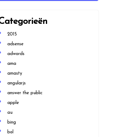
Categorieën
2015
adsense
adwords
ama
amasty
angularjs
answer the public
apple
au
bing
bol