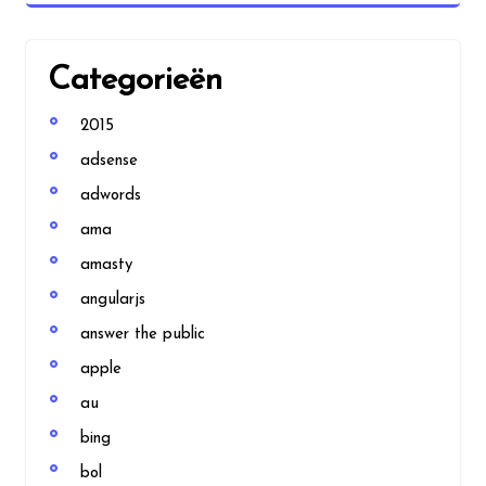
Categorieën
2015
adsense
adwords
ama
amasty
angularjs
answer the public
apple
au
bing
bol