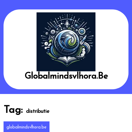
Skip
to
content
Globalmindsvlhora.be
Tag:
distributie
globalmindsvlhora.be