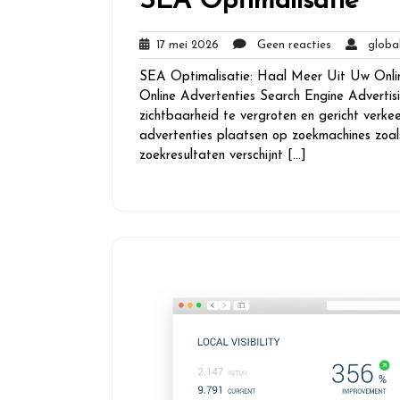
SEA Optimalisatie
17
Geen
17 mei 2026
Geen reacties
global
mei
reacties
SEA Optimalisatie: Haal Meer Uit Uw Onli
2026
Online Advertenties Search Engine Advertisi
zichtbaarheid te vergroten en gericht verk
advertenties plaatsen op zoekmachines zoa
zoekresultaten verschijnt […]