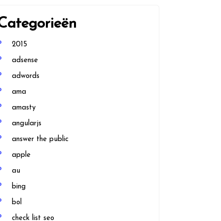
Categorieën
2015
adsense
adwords
ama
amasty
angularjs
answer the public
apple
au
bing
bol
check list seo