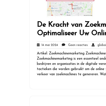
De Kracht van Zoekm
Optimaliseer Uw Onli
14
Geen
14 mei 2024
Geen reacties
global
mei
reacties
Artikel: Zoekmachinemarketing Zoekmachine
2024
Zoekmachinemarketing is een essentieel on
bedrijven en organisaties in de digitale we
tactieken die worden gebruikt om de online
verkeer van zoekmachines te genereren. Wa