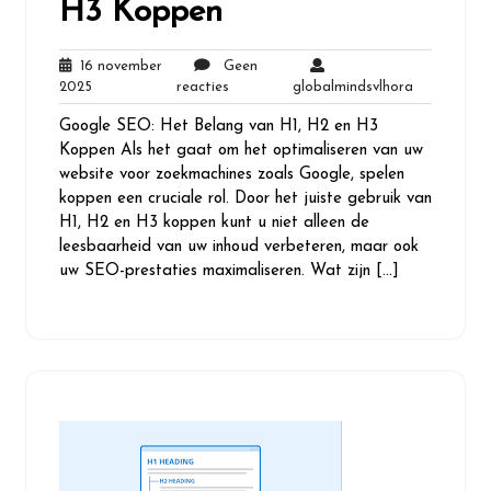
H3 Koppen
16 november
Geen
16
Geen
globalminds
2025
reacties
globalmindsvlhora
november
reacties
Google SEO: Het Belang van H1, H2 en H3
2025
Koppen Als het gaat om het optimaliseren van uw
website voor zoekmachines zoals Google, spelen
koppen een cruciale rol. Door het juiste gebruik van
H1, H2 en H3 koppen kunt u niet alleen de
leesbaarheid van uw inhoud verbeteren, maar ook
uw SEO-prestaties maximaliseren. Wat zijn […]