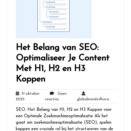
Het Belang van SEO:
Optimaliseer Je Content
Met H1, H2 en H3
Koppen
31 oktober
Geen
31
Geen
globalminds
2025
reacties
globalmindsvlhora
oktober
reacties
SEO: Het Belang van H1, H2 en H3 Koppen voor
2025
een Optimale Zoekmachineoptimalisatie Als het
gaat om zoekmachineoptimalisatie (SEO), spelen
koppen een cruciale rol bij het structureren van de