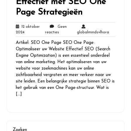
Effectief met SEO One
Page Strategieën
12 oktober
Geen
12
Geen
globalminds
2024
reacties
globalmindsvlhora
oktober
reacties
Artikel: SEO One Page SEO One Page:
2024
Optimaliseer uw Website Effectief SEO (Search
Engine Optimization) is een essentieel onderdeel
van online marketing. Het optimaliseren van uw
website voor zoekmachines kan uw online
zichtbaarheid vergroten en meer verkeer naar uw
site leiden. Een belangrijke strategie binnen SEO is
het gebruik van een One Page-structuur. Wat is
[…]
Zoeken