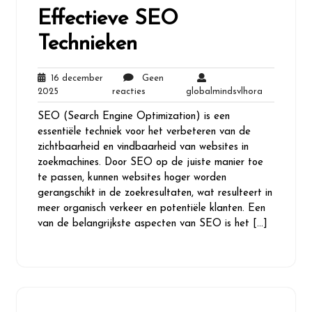
Effectieve SEO
Technieken
16 december
Geen
16
Geen
globalminds
2025
reacties
globalmindsvlhora
december
reacties
SEO (Search Engine Optimization) is een
2025
essentiële techniek voor het verbeteren van de
zichtbaarheid en vindbaarheid van websites in
zoekmachines. Door SEO op de juiste manier toe
te passen, kunnen websites hoger worden
gerangschikt in de zoekresultaten, wat resulteert in
meer organisch verkeer en potentiële klanten. Een
van de belangrijkste aspecten van SEO is het […]