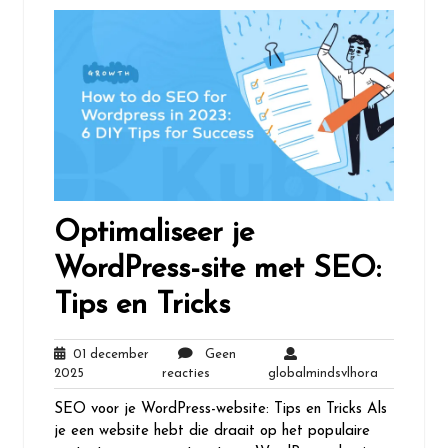
Optimaliseer je
WordPress-site met SEO:
Tips en Tricks
01 december
Geen
01
Geen
globalminds
2025
reacties
globalmindsvlhora
december
reacties
SEO voor je WordPress-website: Tips en Tricks Als
2025
je een website hebt die draait op het populaire