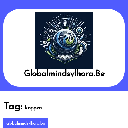
Skip
to
content
Globalmindsvlhora.be
Tag:
koppen
globalmindsvlhora.be