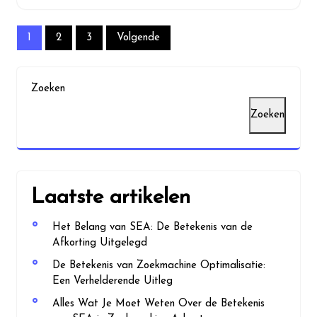
Berichten
1
2
3
Volgende
paginering
Zoeken
Zoeken
Laatste artikelen
Het Belang van SEA: De Betekenis van de
Afkorting Uitgelegd
De Betekenis van Zoekmachine Optimalisatie:
Een Verhelderende Uitleg
Alles Wat Je Moet Weten Over de Betekenis