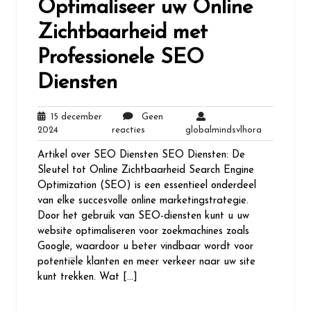
Optimaliseer uw Online
Zichtbaarheid met
Professionele SEO
Diensten
15 december
Geen
15
Geen
globalminds
2024
reacties
globalmindsvlhora
december
reacties
Artikel over SEO Diensten SEO Diensten: De
2024
Sleutel tot Online Zichtbaarheid Search Engine
Optimization (SEO) is een essentieel onderdeel
van elke succesvolle online marketingstrategie.
Door het gebruik van SEO-diensten kunt u uw
website optimaliseren voor zoekmachines zoals
Google, waardoor u beter vindbaar wordt voor
potentiële klanten en meer verkeer naar uw site
kunt trekken. Wat […]