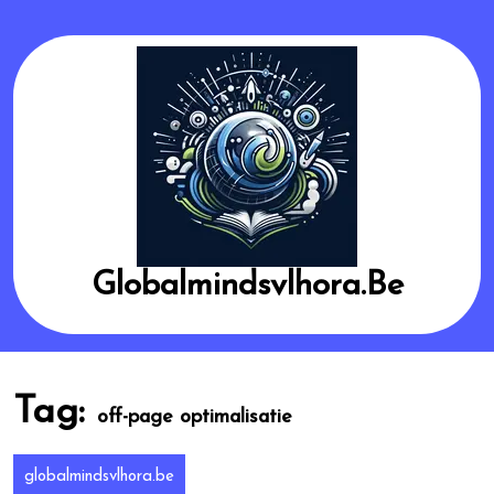
Skip
to
content
Globalmindsvlhora.be
Tag:
off-page optimalisatie
globalmindsvlhora.be