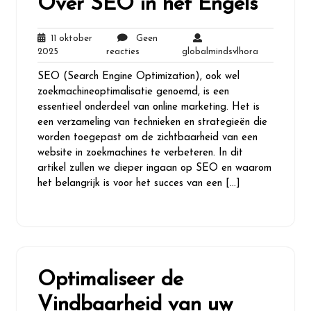
Over SEO in het Engels
11 oktober
Geen
11
Geen
globalminds
2025
reacties
globalmindsvlhora
oktober
reacties
SEO (Search Engine Optimization), ook wel
2025
zoekmachineoptimalisatie genoemd, is een
essentieel onderdeel van online marketing. Het is
een verzameling van technieken en strategieën die
worden toegepast om de zichtbaarheid van een
website in zoekmachines te verbeteren. In dit
artikel zullen we dieper ingaan op SEO en waarom
het belangrijk is voor het succes van een […]
Optimaliseer de
Vindbaarheid van uw