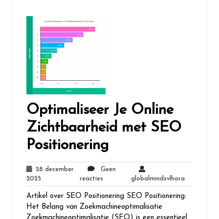
Optimaliseer Je Online
Zichtbaarheid met SEO
Positionering
28 december
Geen
28
Geen
globalmind
2025
reacties
globalmindsvlhora
december
reacties
Artikel over SEO Positionering SEO Positionering:
2025
Het Belang van Zoekmachineoptimalisatie
Zoekmachineoptimalisatie (SEO) is een essentieel