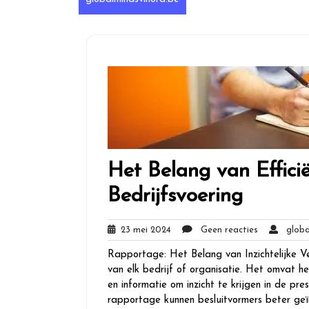
Het Belang van Effici
Bedrijfsvoering
23
Geen
23 mei 2024
Geen reacties
global
mei
reacties
Rapportage: Het Belang van Inzichtelijke V
2024
van elk bedrijf of organisatie. Het omvat h
en informatie om inzicht te krijgen in de pre
rapportage kunnen besluitvormers beter ge