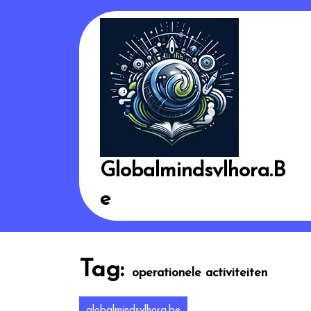
Skip
to
content
Globalmindsvlhora.b
E
Tag:
operationele activiteiten
globalmindsvlhora.be