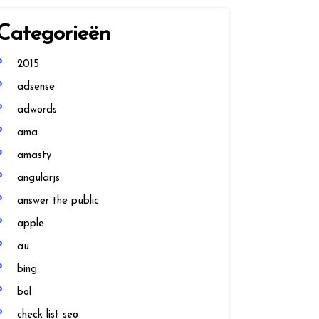
Categorieën
2015
adsense
adwords
ama
amasty
angularjs
answer the public
apple
au
bing
bol
check list seo