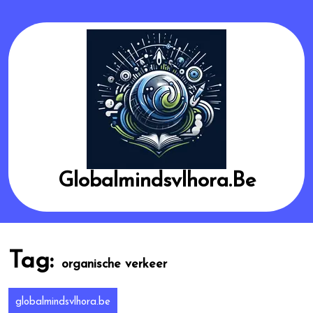
Skip
to
content
Globalmindsvlhora.be
Tag:
organische verkeer
globalmindsvlhora.be