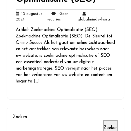
10 augustus
Geen
10
Geen
globalminds
2024
reacties
globalmindsvlhora
augustus
reacties
Artikel: Zoekmachine Optimalisatie (SEO)
2024
Zoekmachine Optimalisatie (SEO): De Sleutel tot
Online Succes Als het gaat om online zichtbaarheid
en het aantrekken van relevante bezoekers naar
uw website, is zoekmachine optimalisatie of SEO
een essentieel onderdeel van uw digitale
marketingstrategie. SEO verwijst naar het proces
van het verbeteren van uw website en content om
hoger te […]
Zoeken
Zoeken