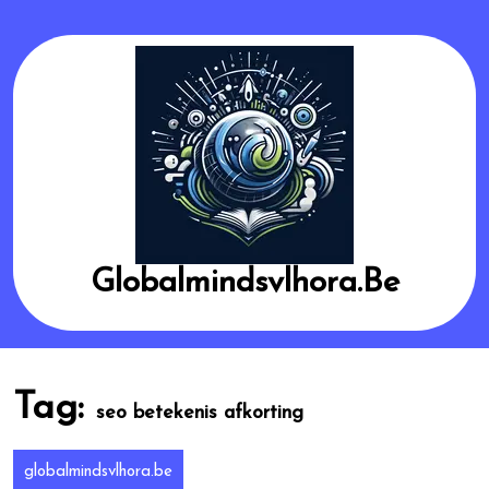
Skip
to
content
Globalmindsvlhora.be
Tag:
seo betekenis afkorting
globalmindsvlhora.be