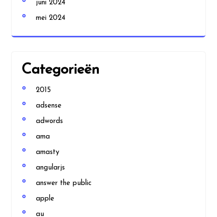
juni 2024
mei 2024
Categorieën
2015
adsense
adwords
ama
amasty
angularjs
answer the public
apple
au