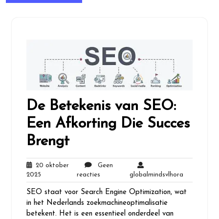
De Betekenis van SEO:
Een Afkorting Die Succes
Brengt
20 oktober
Geen
20
Geen
globalminds
2025
reacties
globalmindsvlhora
oktober
reacties
SEO staat voor Search Engine Optimization, wat
2025
in het Nederlands zoekmachineoptimalisatie
betekent. Het is een essentieel onderdeel van