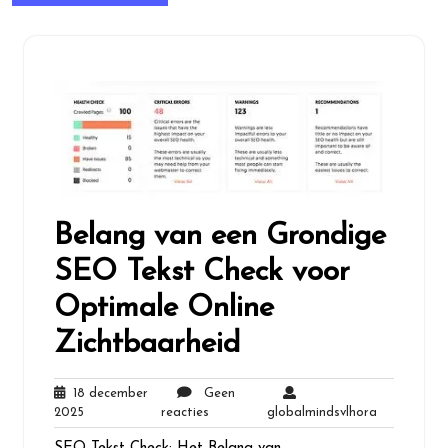
Belang van een Grondige
SEO Tekst Check voor
Optimale Online
Zichtbaarheid
18 december
Geen
18
Geen
globalminds
2025
reacties
globalmindsvlhora
december
reacties