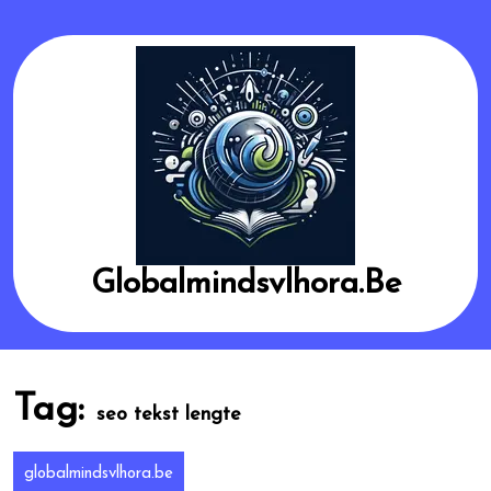
Skip
to
content
Globalmindsvlhora.be
Tag:
seo tekst lengte
globalmindsvlhora.be