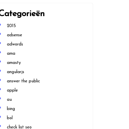
Categorieën
2015
adsense
adwords
ama
amasty
angularjs
answer the public
apple
au
bing
bol
check list seo