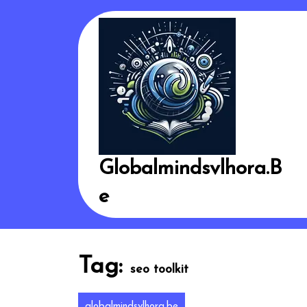
Skip
to
content
Globalmindsvlhora.b
E
Tag:
seo toolkit
globalmindsvlhora.be