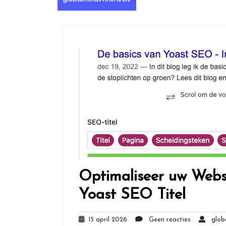
Optimaliseer uw Webs
Yoast SEO Titel
15
Geen
15 april 2026
Geen reacties
globa