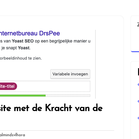
ite met de Kracht van de
globalmindsvlhora
lmindsvlhora