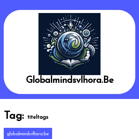
Skip
to
content
Globalmindsvlhora.be
Tag:
titeltags
globalmindsvlhora.be