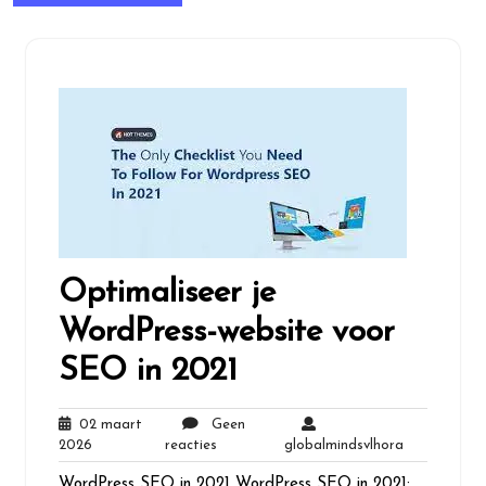
Optimaliseer je
WordPress-website voor
SEO in 2021
02 maart
Geen
02
Geen
globalminds
2026
reacties
globalmindsvlhora
maart
reacties
WordPress SEO in 2021 WordPress SEO in 2021:
2026