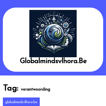
Skip
to
content
Globalmindsvlhora.be
Tag:
verantwoording
globalmindsvlhora.be