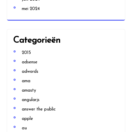
mei 2024
Categorieën
2015
adsense
adwords
ama
amasty
angularjs
answer the public
apple
au