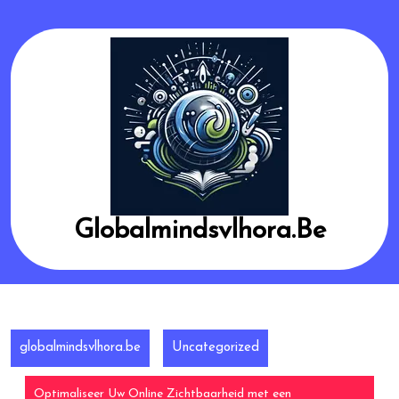
Skip
to
content
Globalmindsvlhora.be
globalmindsvlhora.be
Uncategorized
Optimaliseer Uw Online Zichtbaarheid met een