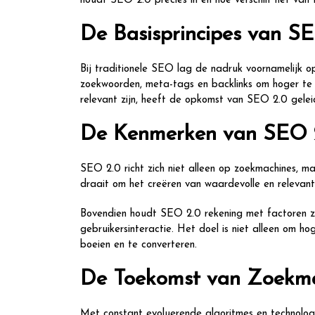
houdt SEO 2.0 precies in en hoe verschilt het van
De Basisprincipes van S
Bij traditionele SEO lag de nadruk voornamelijk o
zoekwoorden, meta-tags en backlinks om hoger te 
relevant zijn, heeft de opkomst van SEO 2.0 gele
De Kenmerken van SEO 
SEO 2.0 richt zich niet alleen op zoekmachines, m
draait om het creëren van waardevolle en relevant
Bovendien houdt SEO 2.0 rekening met factoren zoa
gebruikersinteractie. Het doel is niet alleen om h
boeien en te converteren.
De Toekomst van Zoekma
Met constant evoluerende algoritmes en technologi