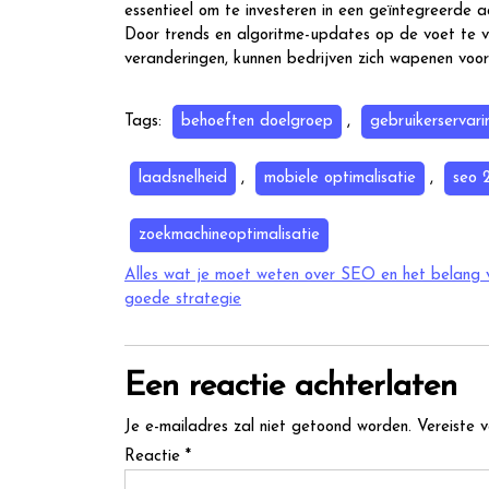
essentieel om te investeren in een geïntegreerde a
Door trends en algoritme-updates op de voet te vol
veranderingen, kunnen bedrijven zich wapenen voo
Tags:
behoeften doelgroep
,
gebruikerservari
laadsnelheid
,
mobiele optimalisatie
,
seo 
zoekmachineoptimalisatie
Berichtnavigatie
Alles wat je moet weten over SEO en het belang 
goede strategie
Een reactie achterlaten
Je e-mailadres zal niet getoond worden.
Vereiste 
Reactie
*