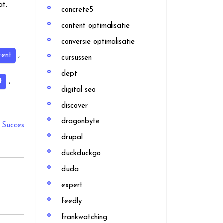
at.
concrete5
content optimalisatie
conversie optimalisatie
tent
,
cursussen
dept
t
,
digital seo
discover
dragonbyte
r Succes
drupal
duckduckgo
duda
expert
feedly
frankwatching