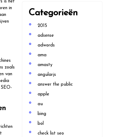
s is het
ren in
Categorieën
aan
ijven
2015
adsense
adwords
ama
chines
amasty
s zoals
ren van
angularjs
media
answer the public
n SEO-
apple
au
en
bing
bol
richten
t
check list seo