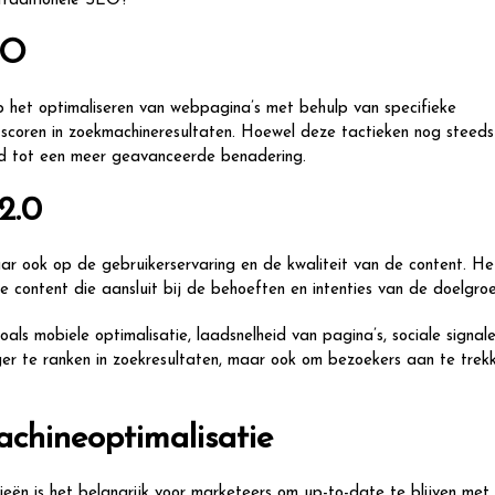
 traditionele SEO?
EO
p het optimaliseren van webpagina’s met behulp van specifieke
scoren in zoekmachineresultaten. Hoewel deze tactieken nog steeds
id tot een meer geavanceerde benadering.
2.0
aar ook op de gebruikerservaring en de kwaliteit van de content. He
e content die aansluit bij de behoeften en intenties van de doelgro
ls mobiele optimalisatie, laadsnelheid van pagina’s, sociale signal
oger te ranken in zoekresultaten, maar ook om bezoekers aan te trekk
chineoptimalisatie
eën is het belangrijk voor marketeers om up-to-date te blijven met