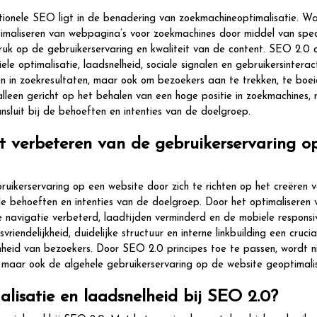
itionele SEO ligt in de benadering van zoekmachineoptimalisatie. W
ptimaliseren van webpagina’s voor zoekmachines door middel van spec
uk op de gebruikerservaring en kwaliteit van de content. SEO 2.0
le optimalisatie, laadsnelheid, sociale signalen en gebruikersinterac
 in zoekresultaten, maar ook om bezoekers aan te trekken, te boei
alleen gericht op het behalen van een hoge positie in zoekmachines,
sluit bij de behoeften en intenties van de doelgroep.
t verbeteren van de gebruikerservaring o
uikerservaring op een website door zich te richten op het creëren 
 de behoeften en intenties van de doelgroep. Door het optimaliseren
 navigatie verbeterd, laadtijden verminderd en de mobiele responsiv
iendelijkheid, duidelijke structuur en interne linkbuilding een crucia
nheid van bezoekers. Door SEO 2.0 principes toe te passen, wordt n
, maar ook de algehele gebruikerservaring op de website geoptimali
alisatie en laadsnelheid bij SEO 2.0?