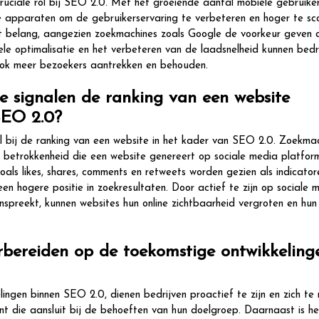
ruciale rol bij SEO 2.0. Met het groeiende aantal mobiele gebruiker
e apparaten om de gebruikerservaring te verbeteren en hoger te sco
oot belang, aangezien zoekmachines zoals Google de voorkeur geven 
iele optimalisatie en het verbeteren van de laadsnelheid kunnen bedr
ook meer bezoekers aantrekken en behouden.
e signalen de ranking van een website
SEO 2.0?
rol bij de ranking van een website in het kader van SEO 2.0. Zoekma
 betrokkenheid die een website genereert op sociale media platform
zoals likes, shares, comments en retweets worden gezien als indicato
en hogere positie in zoekresultaten. Door actief te zijn op sociale 
nspreekt, kunnen websites hun online zichtbaarheid vergroten en hu
rbereiden op de toekomstige ontwikkeling
ngen binnen SEO 2.0, dienen bedrijven proactief te zijn en zich te 
t die aansluit bij de behoeften van hun doelgroep. Daarnaast is he