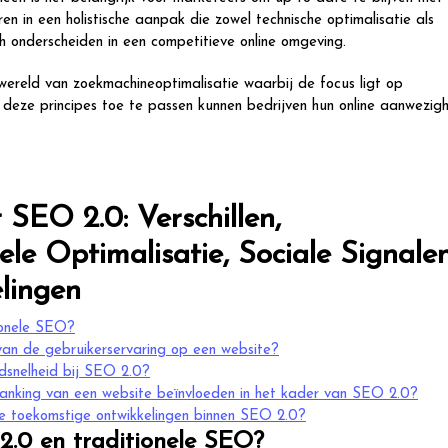
en in een holistische aanpak die zowel technische optimalisatie als
 onderscheiden in een competitieve online omgeving.
ereld van zoekmachineoptimalisatie waarbij de focus ligt op
or deze principes toe te passen kunnen bedrijven hun online aanwezig
 SEO 2.0: Verschillen,
ele Optimalisatie, Sociale Signale
lingen
tionele SEO?
van de gebruikerservaring op een website?
adsnelheid bij SEO 2.0?
ranking van een website beïnvloeden in het kader van SEO 2.0?
de toekomstige ontwikkelingen binnen SEO 2.0?
 2.0 en traditionele SEO?