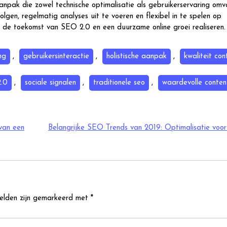
anpak die zowel technische optimalisatie als gebruikerservaring omv
gen, regelmatig analyses uit te voeren en flexibel in te spelen op
r de toekomst van SEO 2.0 en een duurzame online groei realiseren.
ng
,
gebruikersinteractie
,
holistische aanpak
,
kwaliteit con
2.0
,
sociale signalen
,
traditionele seo
,
waardevolle conten
van een
Belangrijke SEO Trends van 2019: Optimalisatie voo
velden zijn gemarkeerd met
*