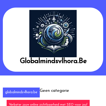
Skip
to
content
Globalmindsvlhora.be
Geen categorie
globalmindsvlhora.be
Verbeter jouw online zichtbaarheid met SEO voor jou!