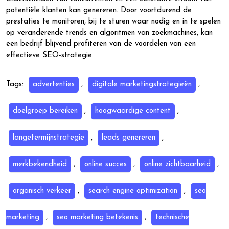
potentiële klanten kan genereren. Door voortdurend de
prestaties te monitoren, bij te sturen waar nodig en in te spelen
op veranderende trends en algoritmen van zoekmachines, kan
een bedrijf blijvend profiteren van de voordelen van een
effectieve SEO-strategie.
Tags:
advertenties
,
digitale marketingstrategieën
,
doelgroep bereiken
,
hoogwaardige content
,
langetermijnstrategie
,
leads genereren
,
merkbekendheid
,
online succes
,
online zichtbaarheid
,
organisch verkeer
,
search engine optimization
,
seo
marketing
,
seo marketing betekenis
,
technische