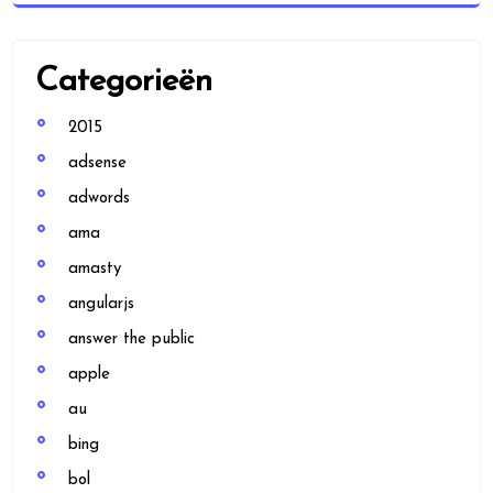
Categorieën
2015
adsense
adwords
ama
amasty
angularjs
answer the public
apple
au
bing
bol