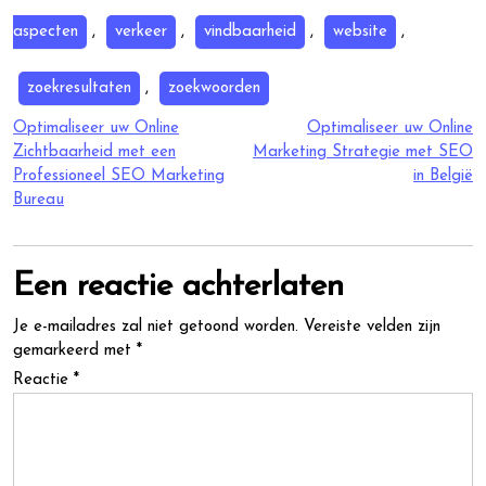
aspecten
,
verkeer
,
vindbaarheid
,
website
,
zoekresultaten
,
zoekwoorden
Berichtnavigatie
Optimaliseer uw Online
Optimaliseer uw Online
Zichtbaarheid met een
Marketing Strategie met SEO
Professioneel SEO Marketing
in België
Bureau
Een reactie achterlaten
Je e-mailadres zal niet getoond worden.
Vereiste velden zijn
gemarkeerd met
*
Reactie
*