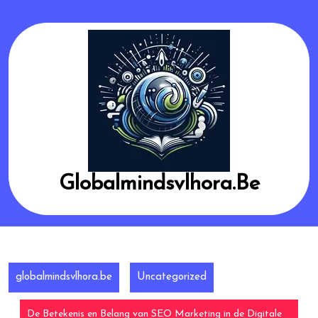
Skip
to
content
Globalmindsvlhora.be
globalmindsvlhora.be
Uncategorized
De Betekenis en Belang van SEO Marketing in de Digitale