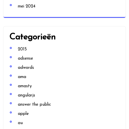
mei 2024
Categorieën
2015
adsense
adwords
ama
amasty
angularjs
answer the public
apple
au