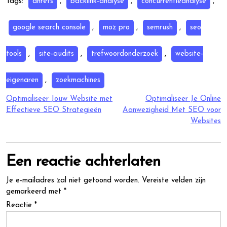
Tags:
ahrefs
,
backlink-analyse
,
concurrentieanalyse
,
google search console
,
moz pro
,
semrush
,
seo
tools
,
site-audits
,
trefwoordonderzoek
,
website-
eigenaren
,
zoekmachines
Berichtnavigatie
Optimaliseer Jouw Website met
Optimaliseer Je Online
Effectieve SEO Strategieën
Aanwezigheid Met SEO voor
Websites
Een reactie achterlaten
Je e-mailadres zal niet getoond worden.
Vereiste velden zijn
gemarkeerd met
*
Reactie
*