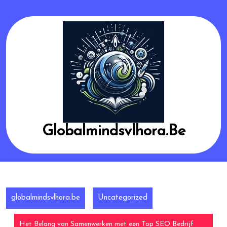
Skip
to
content
Globalmindsvlhora.be
globalmindsvlhora.be
Uncategorized
Het Belang van Samenwerken met een Top SEO Bedrijf