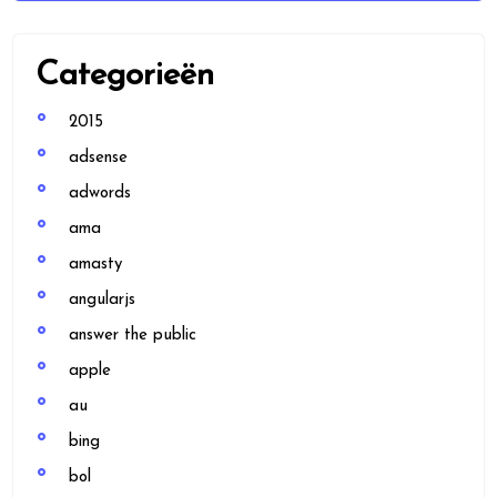
Categorieën
2015
adsense
adwords
ama
amasty
angularjs
answer the public
apple
au
bing
bol