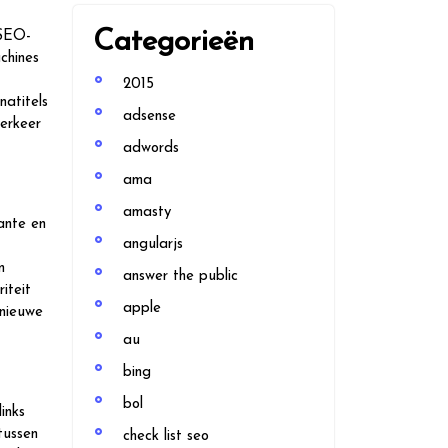
Categorieën
 SEO-
chines
2015
natitels
adsense
erkeer
adwords
ama
amasty
ante en
angularjs
m
answer the public
iteit
apple
 nieuwe
au
bing
bol
inks
tussen
check list seo