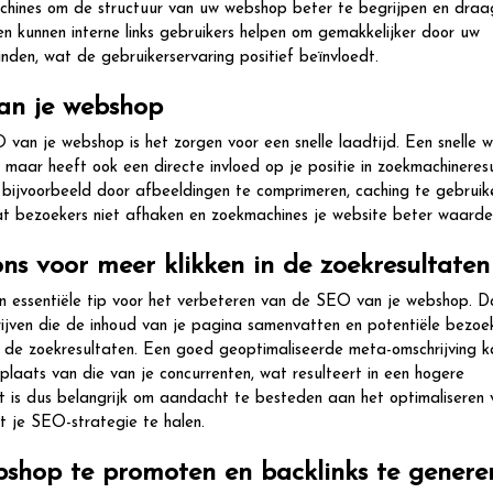
machines om de structuur van uw webshop beter te begrijpen en draag
en kunnen interne links gebruikers helpen om gemakkelijker door uw
nden, wat de gebruikerservaring positief beïnvloedt.
van je webshop
 van je webshop is het zorgen voor een snelle laadtijd. Een snelle 
g, maar heeft ook een directe invloed op je positie in zoekmachineres
 bijvoorbeeld door afbeeldingen te comprimeren, caching te gebruik
 dat bezoekers niet afhaken en zoekmachines je website beter waarde
ons voor meer klikken in de zoekresultaten
en essentiële tip voor het verbeteren van de SEO van je webshop. D
rijven die de inhoud van je pagina samenvatten en potentiële bezoe
n de zoekresultaten. Een goed geoptimaliseerde meta-omschrijving k
 plaats van die van je concurrenten, wat resulteert in een hogere
t is dus belangrijk om aandacht te besteden aan het optimaliseren 
t je SEO-strategie te halen.
bshop te promoten en backlinks te genere