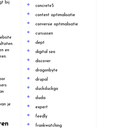
t bij
concrete5
content optimalisatie
conversie optimalisatie
cursussen
website
dept
ultaten.
en en
digital seo
ren.
discover
dragonbyte
oor
drupal
kers
duckduckgo
an
duda
van je
expert
feedly
ren
frankwatching