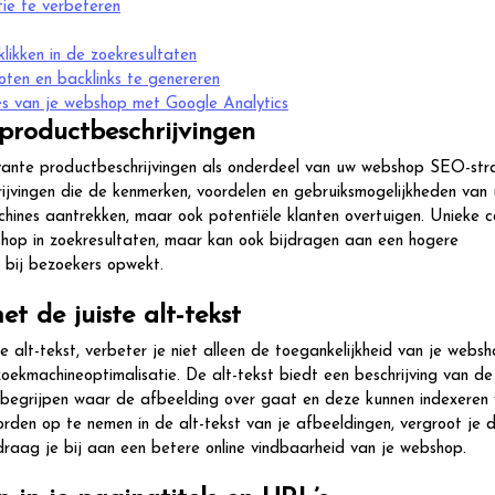
tie te verbeteren
likken in de zoekresultaten
ten en backlinks te genereren
es van je webshop met Google Analytics
productbeschrijvingen
evante productbeschrijvingen als onderdeel van uw webshop SEO-str
hrijvingen die de kenmerken, voordelen en gebruiksmogelijkheden van
hines aantrekken, maar ook potentiële klanten overtuigen. Unieke c
shop in zoekresultaten, maar kan ook bijdragen aan een hogere
e bij bezoekers opwekt.
t de juiste alt-tekst
e alt-tekst, verbeter je niet alleen de toegankelijkheid van je webs
oekmachineoptimalisatie. De alt-tekst biedt een beschrijving van de
 begrijpen waar de afbeelding over gaat en deze kunnen indexeren 
rden op te nemen in de alt-tekst van je afbeeldingen, vergroot je 
raag je bij aan een betere online vindbaarheid van je webshop.