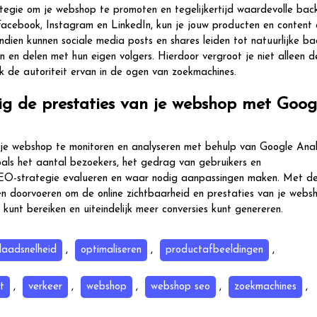
ategie om je webshop te promoten en tegelijkertijd waardevolle back
 Facebook, Instagram en LinkedIn, kun je jouw producten en content
ien kunnen sociale media posts en shares leiden tot natuurlijke bac
en delen met hun eigen volgers. Hierdoor vergroot je niet alleen de
k de autoriteit ervan in de ogen van zoekmachines.
ig de prestaties van je webshop met Goog
 je webshop te monitoren en analyseren met behulp van Google Analy
 zoals het aantal bezoekers, het gedrag van gebruikers en
e SEO-strategie evalueren en waar nodig aanpassingen maken. Met d
en doorvoeren om de online zichtbaarheid en prestaties van je webs
 kunt bereiken en uiteindelijk meer conversies kunt genereren.
laadsnelheid
,
optimaliseren
,
productafbeeldingen
,
t
,
verkeer
,
webshop
,
webshop seo
,
zoekmachines
,