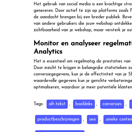
Het gebruik van social media is een krachtige str
genereren. Door actief te zijn op platforms zoals
de aandacht brengen bij een breder publiek. Bovend
van andere gebruikers die jouw webshop ontdekken 
zichtbaarheid van je webshop, maar versterk je oo
Monitor en analyseer regelmat
Analytics
Het is essentieel om regelmatig de prestaties van
Door inzicht te krijgen in belangrijke statistieken
conversiegegevens, kun je de effectiviteit van j
waardevolle gegevens kun je gerichte verbetering
optimaliseren, waardoor je meer potentiële klanten
Tags:
alt-tekst
,
backlinks
,
conversies
,
productbeschrijvingen
,
seo
,
unieke conten