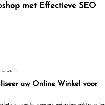
bshop met Effectieve SEO
indsvlhora
iseer uw Online Winkel voor
jk het is om gevonden te worden in zoekmachines zoals Google. Sea