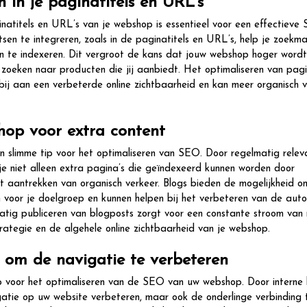
in je paginatitels en URL’s
natitels en URL’s van je webshop is essentieel voor een effectieve
en te integreren, zoals in de paginatitels en URL’s, help je zoekma
en te indexeren. Dit vergroot de kans dat jouw webshop hoger wordt
 zoeken naar producten die jij aanbiedt. Het optimaliseren van pagi
j aan een verbeterde online zichtbaarheid en kan meer organisch v
hop voor extra content
 slimme tip voor het optimaliseren van SEO. Door regelmatig relev
 je niet alleen extra pagina’s die geïndexeerd kunnen worden door
t aantrekken van organisch verkeer. Blogs bieden de mogelijkheid o
 voor je doelgroep en kunnen helpen bij het verbeteren van de autor
tig publiceren van blogposts zorgt voor een constante stroom van
rategie en de algehele online zichtbaarheid van je webshop.
 om de navigatie te verbeteren
ip voor het optimaliseren van de SEO van uw webshop. Door interne l
vigatie op uw website verbeteren, maar ook de onderlinge verbinding 