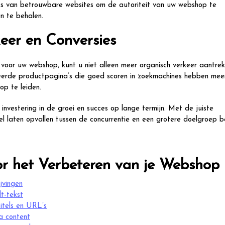
nks van betrouwbare websites om de autoriteit van uw webshop te
en te behalen.
eer en Conversies
or uw webshop, kunt u niet alleen meer organisch verkeer aantrek
eerde productpagina’s die goed scoren in zoekmachines hebben mee
op te leiden.
nvestering in de groei en succes op lange termijn. Met de juiste
kel laten opvallen tussen de concurrentie en een grotere doelgroep b
or het Verbeteren van je Webshop
jvingen
t-tekst
itels en URL’s
a content