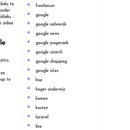
links te
freelancer
 onder
google
klinks
 online
google adwords
google news
le
google pagerank
google search
tics.
google shopping
google sites
eze
hop te
hoe
hoger onderwijs
komen
kosten
laravel
line