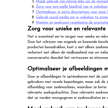
Maak gebruik van interne links om de naviga
Zorg voor een snelle laadtijd van je webshop
Optimaliseer je meta descriptions voor meer k
Gebruik social media om je webshop te promo
Monitor en analyseer regelmatig de prestati
Zorg voor unieke en relevante 
Het is essentieel om te zorgen voor unieke en rel
Door het schrijven van originele en boeiende besc
producten benadrukken, kunt u niet alleen zoekmac
verbetert niet alleen de vindbaarheid van uw web
conversieratio doordat het vertrouwen en interess
Optimaliseer je afbeeldingen me
Door je afbeeldingen te optimaliseren met de juist
gebruikers met visuele beperkingen, maar ook de z
afbeelding voor zoekmachines, waardoor ze beter
relevante zoekopdrachten. Door relevante zoekwoo
dat ze worden weergegeven in zoekresultaten en d