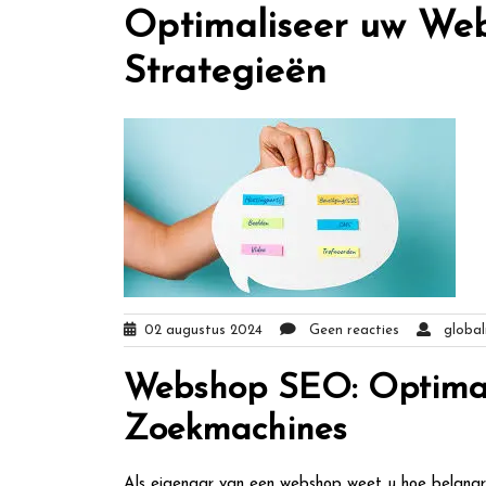
Optimaliseer uw We
Strategieën
02 augustus 2024
Geen reacties
globalm
Webshop SEO: Optimal
Zoekmachines
Als eigenaar van een webshop weet u hoe belangri