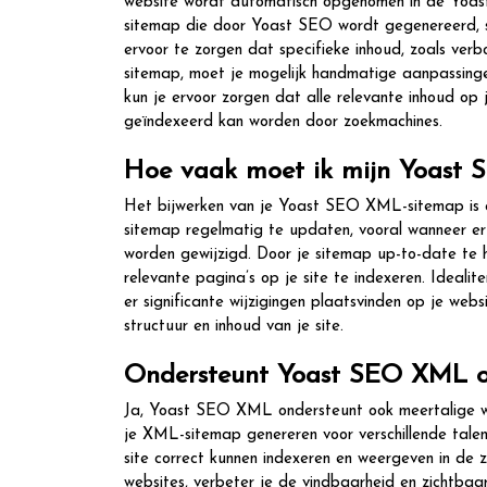
website wordt automatisch opgenomen in de Yoas
sitemap die door Yoast SEO wordt gegenereerd, s
ervoor te zorgen dat specifieke inhoud, zoals ve
sitemap, moet je mogelijk handmatige aanpassinge
kun je ervoor zorgen dat alle relevante inhoud o
geïndexeerd kan worden door zoekmachines.
Hoe vaak moet ik mijn Yoast 
Het bijwerken van je Yoast SEO XML-sitemap is e
sitemap regelmatig te updaten, vooral wanneer e
worden gewijzigd. Door je sitemap up-to-date te h
relevante pagina’s op je site te indexeren. Idea
er significante wijzigingen plaatsvinden op je web
structuur en inhoud van je site.
Ondersteunt Yoast SEO XML oo
Ja, Yoast SEO XML ondersteunt ook meertalige w
je XML-sitemap genereren voor verschillende talen
site correct kunnen indexeren en weergeven in de
websites, verbeter je de vindbaarheid en zichtbaar