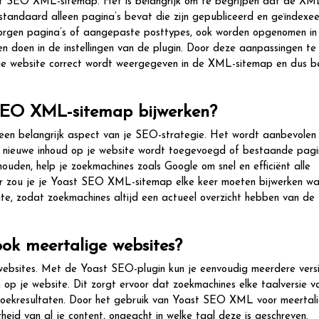
t SEO XML-sitemap. Het is belangrijk om te begrijpen dat de XM
tandaard alleen pagina’s bevat die zijn gepubliceerd en geïndexe
rborgen pagina’s of aangepaste posttypes, ook worden opgenomen in
n doen in de instellingen van de plugin. Door deze aanpassingen te
p je website correct wordt weergegeven in de XML-sitemap en dus b
SEO XML-sitemap bijwerken?
en belangrijk aspect van je SEO-strategie. Het wordt aanbevolen
r nieuwe inhoud op je website wordt toegevoegd of bestaande pagi
ouden, help je zoekmachines zoals Google om snel en efficiënt alle
liter zou je je Yoast SEO XML-sitemap elke keer moeten bijwerken w
site, zodat zoekmachines altijd een actueel overzicht hebben van de
k meertalige websites?
ebsites. Met de Yoast SEO-plugin kun je eenvoudig meerdere vers
 op je website. Dit zorgt ervoor dat zoekmachines elke taalversie v
 zoekresultaten. Door het gebruik van Yoast SEO XML voor meertal
heid van al je content, ongeacht in welke taal deze is geschreven.