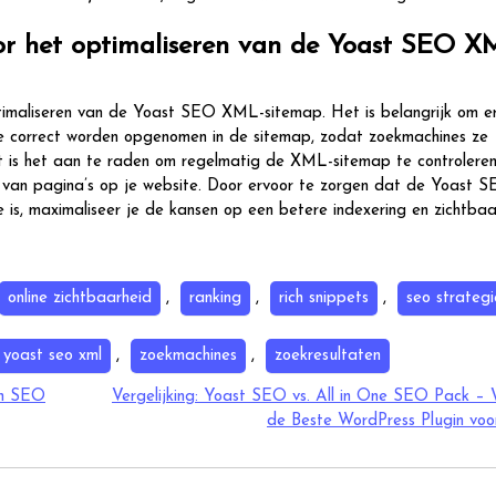
 voor het optimaliseren van de Yoast SEO X
 optimaliseren van de Yoast SEO XML-sitemap. Het is belangrijk om e
ite correct worden opgenomen in de sitemap, zodat zoekmachines ze
t is het aan te raden om regelmatig de XML-sitemap te controleren
n van pagina’s op je website. Door ervoor te zorgen dat de Yoast 
s, maximaliseer je de kansen op een betere indexering en zichtbaar
online zichtbaarheid
,
ranking
,
rich snippets
,
seo strategi
yoast seo xml
,
zoekmachines
,
zoekresultaten
en SEO
Vergelijking: Yoast SEO vs. All in One SEO Pack – 
de Beste WordPress Plugin vo