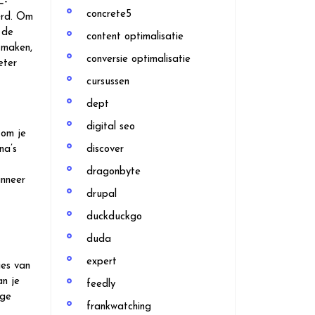
L-
concrete5
erd. Om
 de
content optimalisatie
 maken,
conversie optimalisatie
eter
cursussen
dept
digital seo
 om je
na’s
discover
dragonbyte
anneer
drupal
duckduckgo
duda
expert
ies van
an je
feedly
ige
frankwatching