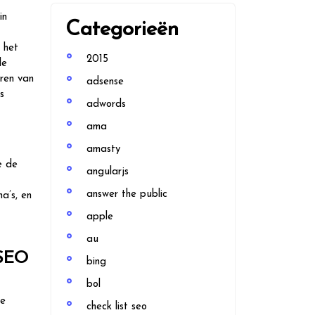
in
Categorieën
 het
2015
de
eren van
adsense
s
adwords
ama
amasty
e de
angularjs
answer the public
a’s, en
apple
au
 SEO
bing
bol
je
check list seo