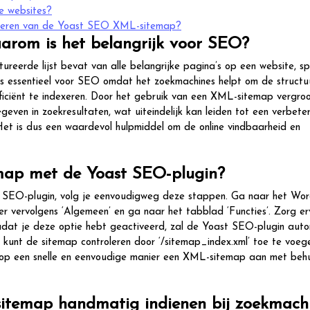
e websites?
maliseren van de Yoast SEO XML-sitemap?
arom is het belangrijk voor SEO?
eerde lijst bevat van alle belangrijke pagina’s op een website, sp
s essentieel voor SEO omdat het zoekmachines helpt om de structu
efficiënt te indexeren. Door het gebruik van een XML-sitemap vergro
ven in zoekresultaten, wat uiteindelijk kan leiden tot een verbete
Het is dus een waardevol hulpmiddel om de online vindbaarheid en
map met de Yoast SEO-plugin?
SEO-plugin, volg je eenvoudigweg deze stappen. Ga naar het Wor
er vervolgens ‘Algemeen’ en ga naar het tabblad ‘Functies’. Zorg er
adat je deze optie hebt geactiveerd, zal de Yoast SEO-plugin auto
kunt de sitemap controleren door ‘/sitemap_index.xml’ toe te voeg
op een snelle en eenvoudige manier een XML-sitemap aan met beh
itemap handmatig indienen bij zoekmach