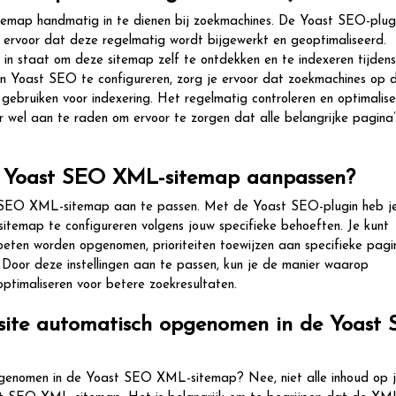
temap handmatig in te dienen bij zoekmachines. De Yoast SEO-plug
ervoor dat deze regelmatig wordt bijgewerkt en geoptimaliseerd.
in staat om deze sitemap zelf te ontdekken en te indexeren tijdens
n in Yoast SEO te configureren, zorg je ervoor dat zoekmachines op 
 gebruiken voor indexering. Het regelmatig controleren en optimalis
 wel aan te raden om ervoor te zorgen dat alle belangrijke pagina’
jn Yoast SEO XML-sitemap aanpassen?
ast SEO XML-sitemap aan te passen. Met de Yoast SEO-plugin heb j
-sitemap te configureren volgens jouw specifieke behoeften. Je kunt
oeten worden opgenomen, prioriteiten toewijzen aan specifieke pagin
. Door deze instellingen aan te passen, kun je de manier waarop
optimaliseren voor betere zoekresultaten.
bsite automatisch opgenomen in de Yoast
pgenomen in de Yoast SEO XML-sitemap? Nee, niet alle inhoud op 