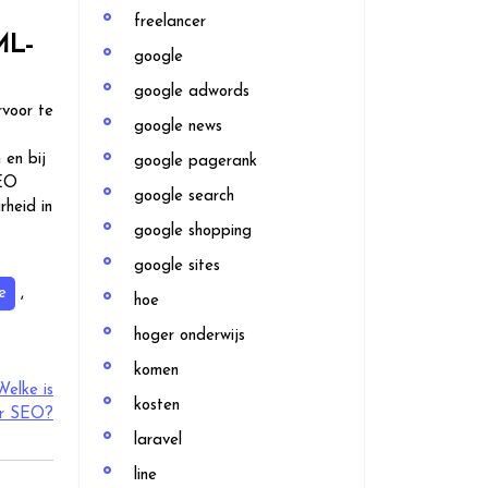
freelancer
ML-
google
google adwords
rvoor te
google news
 en bij
google pagerank
SEO
google search
heid in
google shopping
google sites
e
,
hoe
hoger onderwijs
komen
Welke is
kosten
or SEO?
laravel
line