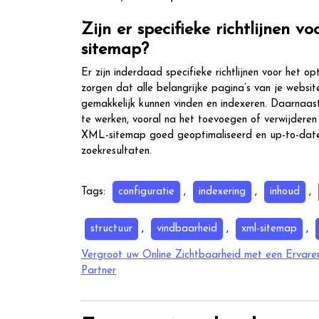
Zijn er specifieke richtlijnen
sitemap?
Er zijn inderdaad specifieke richtlijnen voor het
zorgen dat alle belangrijke pagina’s van je webs
gemakkelijk kunnen vinden en indexeren. Daarnaas
te werken, vooral na het toevoegen of verwijdere
XML-sitemap goed geoptimaliseerd en up-to-date i
zoekresultaten.
Tags:
configuratie
,
indexering
,
inhoud
,
structuur
,
vindbaarheid
,
xml-sitemap
,
Berichtnavigatie
Vergroot uw Online Zichtbaarheid met een Ervar
Partner