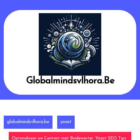
Skip
to
content
Globalmindsvlhora.be
globalmindsvlhora.be
yoast
Optimaliseer uw Content met Bindewörter: Yoast SEO Tips