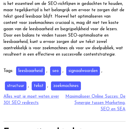
is het essentieel om de SEO-richtlijnen in gedachten te houden,
maar tegelijkertijd is het belangrijk om ervoor te zorgen dat de
tekst goed leesbaar blijft. Hoewel het optimaliseren van
content voor zoekmachines cruciaal is, mag dit niet ten koste
gaan van de leesbaarheid en begrijpelijkheid voor de lezers.
Door een balans te vinden tussen SEO-optimalisatie en
leesbaarheid, kunt u ervoor zorgen dat uw tekst zowel
aantrekkelijk is voor zoekmachines als voor uw doelpubliek, wat
resulteert in een effectieve en succesvolle contentstrategie.
Tags:
leesbaarheid
,
seo
,
signaalwoorden
,
structuur
,
tekst
,
zoekmachines
Berichtnavigatie
Alles wat je moet weten over
Maximaliseer Online Succes: De
301 SEO redirects
Synergie tussen Marketing,
SEO en SEA