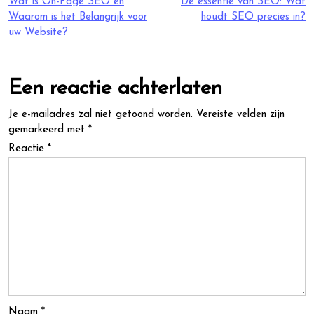
Berichtnavigatie
Wat is On-Page SEO en
De essentie van SEO: Wat
Waarom is het Belangrijk voor
houdt SEO precies in?
uw Website?
Een reactie achterlaten
Je e-mailadres zal niet getoond worden.
Vereiste velden zijn
gemarkeerd met
*
Reactie
*
Naam
*