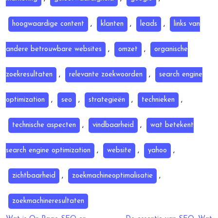
hoogwaardige content
,
klanten
,
leads
,
links van
andere betrouwbare websites
,
omzet
,
organische
zoekresultaten
,
relevante zoekwoorden
,
search engine
optimization
,
seo
,
strategieën
,
technieken
,
technische aspecten
,
vindbaarheid
,
wat betekent
search engine optimization
,
website
,
yahoo
,
zichtbaarheid
,
zoekmachineoptimalisatie
,
zoekmachineresultaten