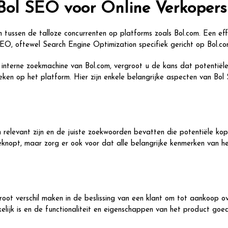
 Bol SEO voor Online Verkopers
en tussen de talloze concurrenten op platforms zoals Bol.com. Een ef
SEO, oftewel Search Engine Optimization specifiek gericht op Bol.co
interne zoekmachine van Bol.com, vergroot u de kans dat potentiël
ken op het platform. Hier zijn enkele belangrijke aspecten van Bo
 relevant zijn en de juiste zoekwoorden bevatten die potentiële kop
knopt, maar zorg er ook voor dat alle belangrijke kenmerken van h
root verschil maken in de beslissing van een klant om tot aankoop o
elijk is en de functionaliteit en eigenschappen van het product goe