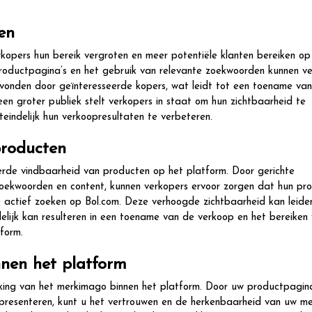
en
kopers hun bereik vergroten en meer potentiële klanten bereiken op
productpagina’s en het gebruik van relevante zoekwoorden kunnen v
vonden door geïnteresseerde kopers, wat leidt tot een toename van
en groter publiek stelt verkopers in staat om hun zichtbaarheid te
teindelijk hun verkoopresultaten te verbeteren.
producten
erde vindbaarheid van producten op het platform. Door gerichte
zoekwoorden en content, kunnen verkopers ervoor zorgen dat hun pr
 actief zoeken op Bol.com. Deze verhoogde zichtbaarheid kan leide
elijk kan resulteren in een toename van de verkoop en het bereiken
form.
nen het platform
rking van het merkimago binnen het platform. Door uw productpagina
e presenteren, kunt u het vertrouwen en de herkenbaarheid van uw m