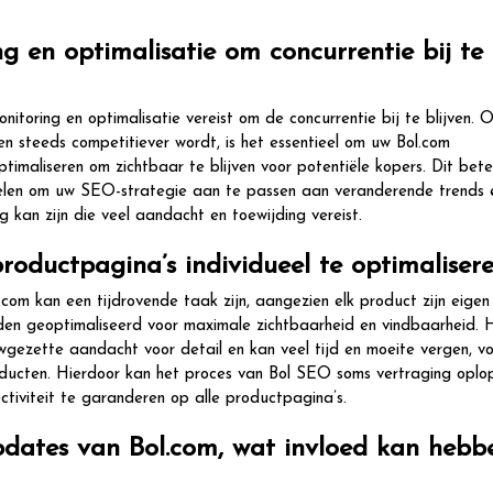
ng en optimalisatie om concurrentie bij te
itoring en optimalisatie vereist om de concurrentie bij te blijven.
n steeds competitiever wordt, is het essentieel om uw Bol.com
timaliseren om zichtbaar te blijven voor potentiële kopers. Dit bet
ddelen om uw SEO-strategie aan te passen aan veranderende trends 
 kan zijn die veel aandacht en toewijding vereist.
productpagina’s individueel te optimalisere
com kan een tijdrovende taak zijn, aangezien elk product zijn eigen
den geoptimaliseerd voor maximale zichtbaarheid en vindbaarheid. 
wgezette aandacht voor detail en kan veel tijd en moeite vergen, vo
ducten. Hierdoor kan het proces van Bol SEO soms vertraging oplo
ectiviteit te garanderen op alle productpagina’s.
pdates van Bol.com, wat invloed kan hebb