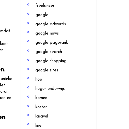
freelancer
google
google adwords
 Omdat
google news
google pagerank
ekent
en
google search
google shopping
n.
google sites
 unieke
hoe
Het
hoger onderwijs
oral
pen en
komen
kosten
en
laravel
line