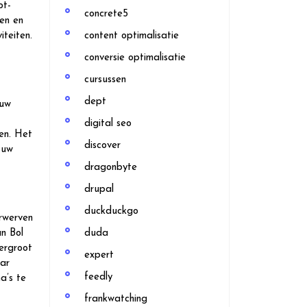
ot-
concrete5
en en
teiten.
content optimalisatie
conversie optimalisatie
cursussen
dept
 uw
digital seo
sen. Het
discover
 uw
dragonbyte
drupal
duckduckgo
erwerven
an Bol
duda
ergroot
expert
aar
feedly
a’s te
frankwatching