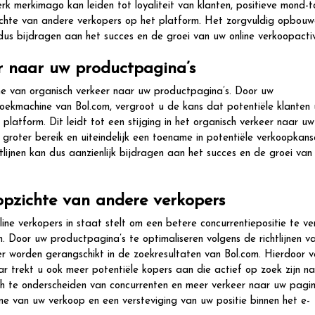
rk merkimago kan leiden tot loyaliteit van klanten, positieve mond-t
ichte van andere verkopers op het platform. Het zorgvuldig opbouw
 bijdragen aan het succes en de groei van uw online verkoopactivi
r naar uw productpagina’s
e van organisch verkeer naar uw productpagina’s. Door uw
zoekmachine van Bol.com, vergroot u de kans dat potentiële klanten
latform. Dit leidt tot een stijging in het organisch verkeer naar uw
n groter bereik en uiteindelijk een toename in potentiële verkoopkan
lijnen kan dus aanzienlijk bijdragen aan het succes en de groei van
 opzichte van andere verkopers
ine verkopers in staat stelt om een betere concurrentiepositie te v
. Door uw productpagina’s te optimaliseren volgens de richtlijnen v
 worden gerangschikt in de zoekresultaten van Bol.com. Hierdoor v
r trekt u ook meer potentiële kopers aan die actief op zoek zijn n
ich te onderscheiden van concurrenten en meer verkeer naar uw pagin
name van uw verkoop en een versteviging van uw positie binnen het e-