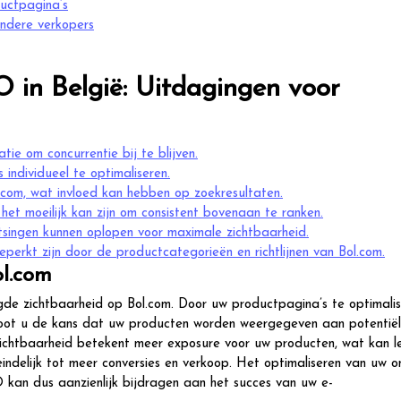
uctpagina’s
andere verkopers
 in België: Uitdagingen voor
tie om concurrentie bij te blijven.
 individueel te optimaliseren.
.com, wat invloed kan hebben op zoekresultaten.
het moeilijk kan zijn om consistent bovenaan te ranken.
tsingen kunnen oplopen voor maximale zichtbaarheid.
perkt zijn door de productcategorieën en richtlijnen van Bol.com.
ol.com
gde zichtbaarheid op Bol.com. Door uw productpagina’s te optimali
groot u de kans dat uw producten worden weergegeven aan potentië
zichtbaarheid betekent meer exposure voor uw producten, wat kan l
ndelijk tot meer conversies en verkoop. Het optimaliseren van uw on
kan dus aanzienlijk bijdragen aan het succes van uw e-