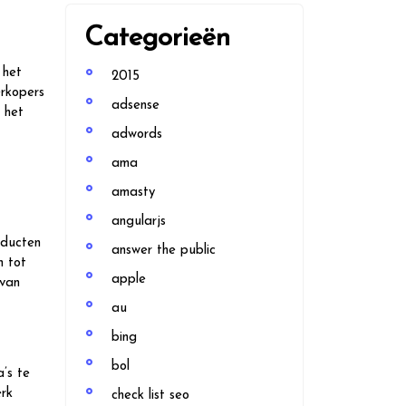
Categorieën
 het
2015
erkopers
adsense
 het
adwords
ama
amasty
angularjs
oducten
answer the public
n tot
apple
 van
au
bing
bol
’s te
erk
check list seo