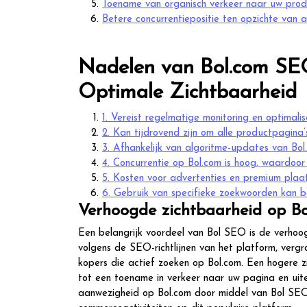
Toename van organisch verkeer naar uw prod
Betere concurrentiepositie ten opzichte van 
Nadelen van Bol.com SEO
Optimale Zichtbaarheid
1. Vereist regelmatige monitoring en optimalisa
2. Kan tijdrovend zijn om alle productpagina’s
3. Afhankelijk van algoritme-updates van Bol
4. Concurrentie op Bol.com is hoog, waardoor 
5. Kosten voor advertenties en premium plaa
6. Gebruik van specifieke zoekwoorden kan be
Verhoogde zichtbaarheid op B
Een belangrijk voordeel van Bol SEO is de verhoo
volgens de SEO-richtlijnen van het platform, ver
kopers die actief zoeken op Bol.com. Een hogere 
tot een toename in verkeer naar uw pagina en uitei
aanwezigheid op Bol.com door middel van Bol SEO 