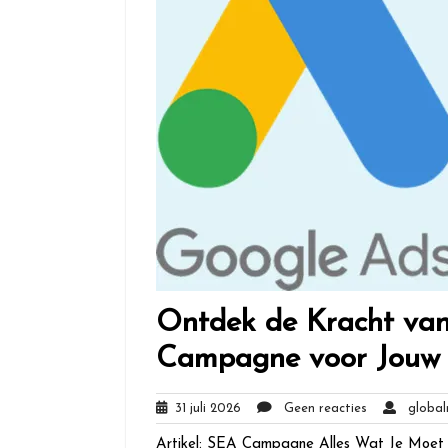
Ontdek de Kracht van
Campagne voor Jouw 
31
Geen
31 juli 2026
Geen reacties
globalm
juli
reacties
Artikel: SEA Campagne Alles Wat Je Moe
2026