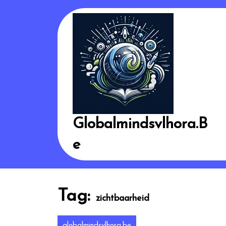
Skip
to
content
Globalmindsvlhora.b
E
Tag:
zichtbaarheid
globalmindsvlhora.be