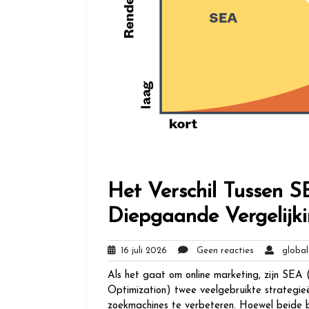
Het Verschil Tussen 
Diepgaande Vergelijk
16
Geen
16 juli 2026
Geen reacties
globalm
juli
reacties
Als het gaat om online marketing, zijn SEA
2026
Optimization) twee veelgebruikte strategie
zoekmachines te verbeteren. Hoewel beide b