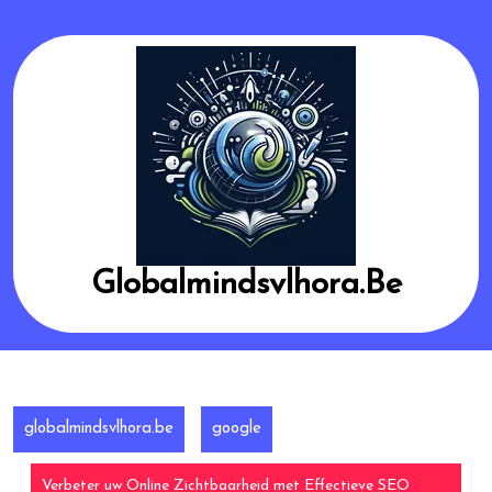
Skip
to
content
Globalmindsvlhora.be
globalmindsvlhora.be
google
Verbeter uw Online Zichtbaarheid met Effectieve SEO