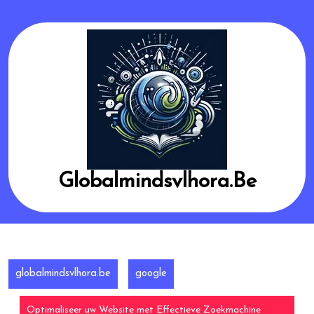
Skip
to
content
Globalmindsvlhora.be
globalmindsvlhora.be
google
Optimaliseer uw Website met Effectieve Zoekmachine