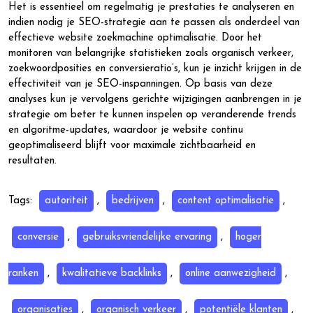
Het is essentieel om regelmatig je prestaties te analyseren en
indien nodig je SEO-strategie aan te passen als onderdeel van
effectieve website zoekmachine optimalisatie. Door het
monitoren van belangrijke statistieken zoals organisch verkeer,
zoekwoordposities en conversieratio’s, kun je inzicht krijgen in de
effectiviteit van je SEO-inspanningen. Op basis van deze
analyses kun je vervolgens gerichte wijzigingen aanbrengen in je
strategie om beter te kunnen inspelen op veranderende trends
en algoritme-updates, waardoor je website continu
geoptimaliseerd blijft voor maximale zichtbaarheid en
resultaten.
Tags:
autoriteit
,
bedrijven
,
content optimalisatie
,
conversie
,
gebruiksvriendelijke ervaring
,
hoger
ranken
,
kwalitatieve backlinks
,
online aanwezigheid
,
organisaties
,
organisch verkeer
,
potentiële klanten
,