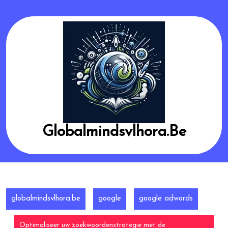
Skip
to
content
Globalmindsvlhora.be
globalmindsvlhora.be
google
google adwords
Optimaliseer uw zoekwoordenstrategie met de