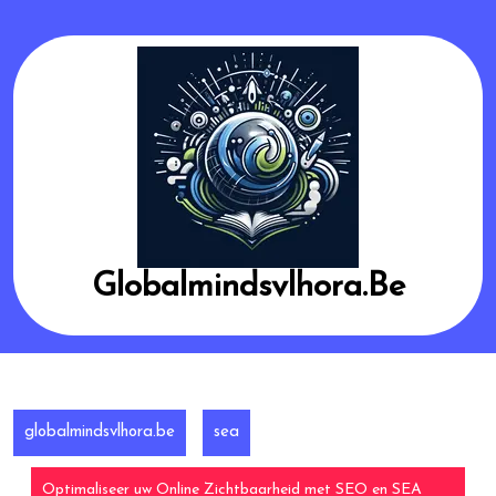
Skip
to
content
Globalmindsvlhora.be
globalmindsvlhora.be
sea
Optimaliseer uw Online Zichtbaarheid met SEO en SEA