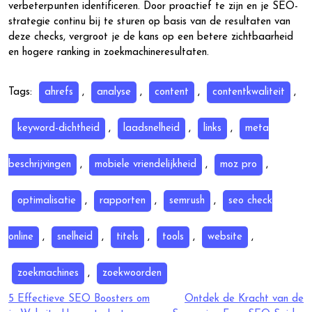
verbeterpunten identificeren. Door proactief te zijn en je SEO-
strategie continu bij te sturen op basis van de resultaten van
deze checks, vergroot je de kans op een betere zichtbaarheid
en hogere ranking in zoekmachineresultaten.
Tags:
ahrefs
,
analyse
,
content
,
contentkwaliteit
,
keyword-dichtheid
,
laadsnelheid
,
links
,
meta
beschrijvingen
,
mobiele vriendelijkheid
,
moz pro
,
optimalisatie
,
rapporten
,
semrush
,
seo check
online
,
snelheid
,
titels
,
tools
,
website
,
zoekmachines
,
zoekwoorden
Berichtnavigatie
5 Effectieve SEO Boosters om
Ontdek de Kracht van de