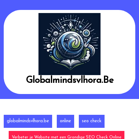
Skip
to
content
Globalmindsvlhora.be
globalmindsvlhora.be
online
seo check
Verbeter je Website met een Grondige SEO Check Online