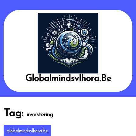
Skip
to
content
Globalmindsvlhora.be
Tag:
investering
globalmindsvlhora.be