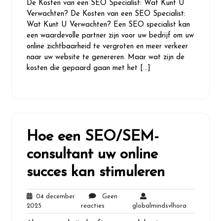
De Kosten van een SEO Specialist: Wat Kunt U
2026
Verwachten? De Kosten van een SEO Specialist:
Wat Kunt U Verwachten? Een SEO specialist kan
een waardevolle partner zijn voor uw bedrijf om uw
online zichtbaarheid te vergroten en meer verkeer
naar uw website te genereren. Maar wat zijn de
kosten die gepaard gaan met het […]
Hoe een SEO/SEM-
consultant uw online
succes kan stimuleren
04 december
Geen
04
Geen
globalmind
2025
reacties
globalmindsvlhora
december
reacties