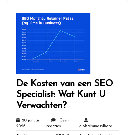
De Kosten van een SEO
Specialist: Wat Kunt U
Verwachten?
20 januari
Geen
20
Geen
globalminds
2026
reacties
globalmindsvlhora
januari
reacties