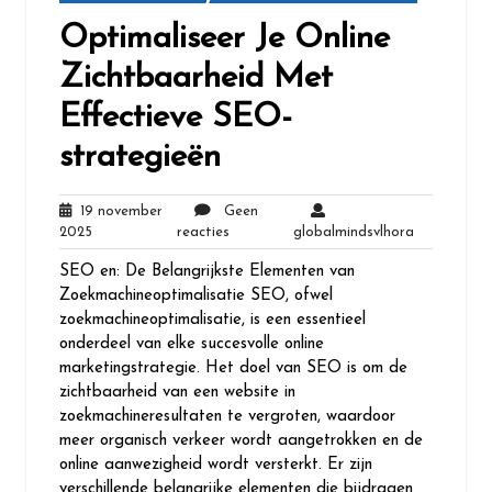
Optimaliseer Je Online
Zichtbaarheid Met
Effectieve SEO-
strategieën
19 november
Geen
19
Geen
globalminds
2025
reacties
globalmindsvlhora
november
reacties
SEO en: De Belangrijkste Elementen van
2025
Zoekmachineoptimalisatie SEO, ofwel
zoekmachineoptimalisatie, is een essentieel
onderdeel van elke succesvolle online
marketingstrategie. Het doel van SEO is om de
zichtbaarheid van een website in
zoekmachineresultaten te vergroten, waardoor
meer organisch verkeer wordt aangetrokken en de
online aanwezigheid wordt versterkt. Er zijn
verschillende belangrijke elementen die bijdragen