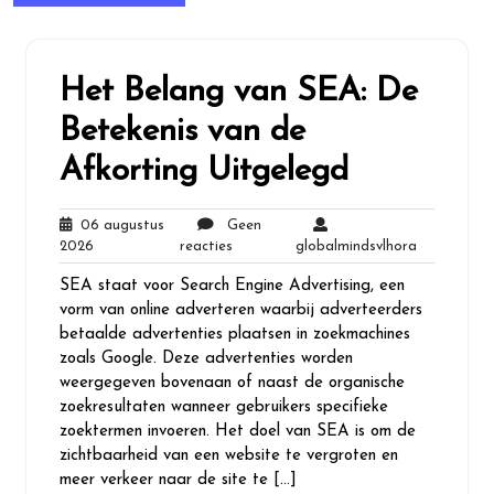
Het Belang van SEA: De
Betekenis van de
Afkorting Uitgelegd
06 augustus
Geen
06
Geen
globalmind
2026
reacties
globalmindsvlhora
augustus
reacties
SEA staat voor Search Engine Advertising, een
2026
vorm van online adverteren waarbij adverteerders
betaalde advertenties plaatsen in zoekmachines
zoals Google. Deze advertenties worden
weergegeven bovenaan of naast de organische
zoekresultaten wanneer gebruikers specifieke
zoektermen invoeren. Het doel van SEA is om de
zichtbaarheid van een website te vergroten en
meer verkeer naar de site te […]