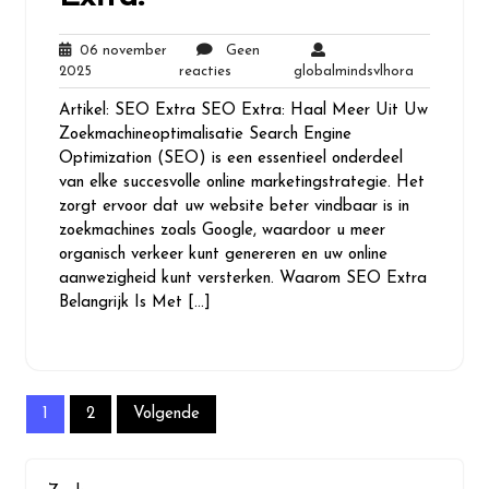
06 november
Geen
06
Geen
globalmind
2025
reacties
globalmindsvlhora
november
reacties
Artikel: SEO Extra SEO Extra: Haal Meer Uit Uw
2025
Zoekmachineoptimalisatie Search Engine
Optimization (SEO) is een essentieel onderdeel
van elke succesvolle online marketingstrategie. Het
zorgt ervoor dat uw website beter vindbaar is in
zoekmachines zoals Google, waardoor u meer
organisch verkeer kunt genereren en uw online
aanwezigheid kunt versterken. Waarom SEO Extra
Belangrijk Is Met […]
Berichten
1
2
Volgende
paginering