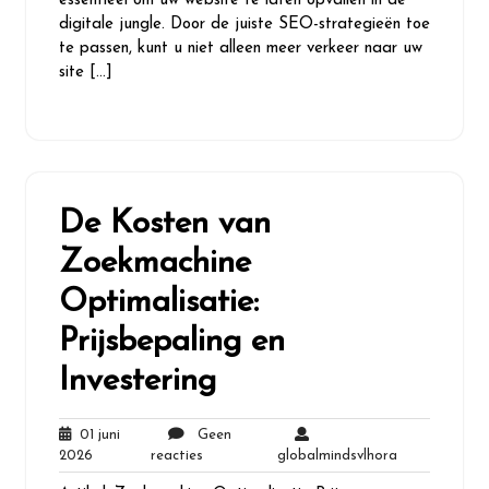
essentieel om uw website te laten opvallen in de
digitale jungle. Door de juiste SEO-strategieën toe
te passen, kunt u niet alleen meer verkeer naar uw
site […]
De Kosten van
Zoekmachine
Optimalisatie:
Prijsbepaling en
Investering
01 juni
Geen
01
Geen
globalmindsvl
2026
reacties
globalmindsvlhora
juni
reacties