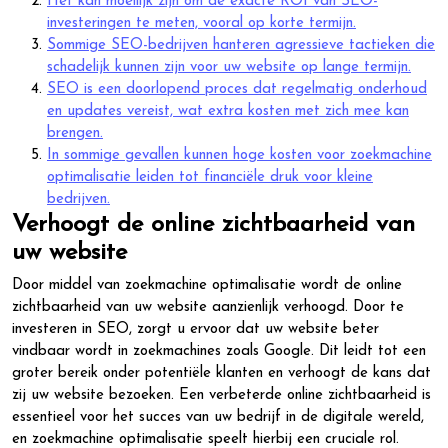
Het kan moeilijk zijn om de exacte ROI van SEO-
investeringen te meten, vooral op korte termijn.
Sommige SEO-bedrijven hanteren agressieve tactieken die
schadelijk kunnen zijn voor uw website op lange termijn.
SEO is een doorlopend proces dat regelmatig onderhoud
en updates vereist, wat extra kosten met zich mee kan
brengen.
In sommige gevallen kunnen hoge kosten voor zoekmachine
optimalisatie leiden tot financiële druk voor kleine
bedrijven.
Verhoogt de online zichtbaarheid van
uw website
Door middel van zoekmachine optimalisatie wordt de online
zichtbaarheid van uw website aanzienlijk verhoogd. Door te
investeren in SEO, zorgt u ervoor dat uw website beter
vindbaar wordt in zoekmachines zoals Google. Dit leidt tot een
groter bereik onder potentiële klanten en verhoogt de kans dat
zij uw website bezoeken. Een verbeterde online zichtbaarheid is
essentieel voor het succes van uw bedrijf in de digitale wereld,
en zoekmachine optimalisatie speelt hierbij een cruciale rol.