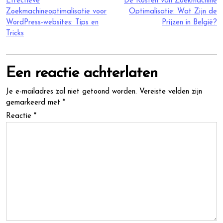
Berichtnavigatie
Effectieve
De Kosten van Zoekmachine
Zoekmachineoptimalisatie voor
Optimalisatie: Wat Zijn de
WordPress-websites: Tips en
Prijzen in België?
Tricks
Een reactie achterlaten
Je e-mailadres zal niet getoond worden.
Vereiste velden zijn
gemarkeerd met
*
Reactie
*