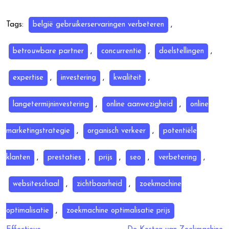
Tags:
belgië gebruikerservaringen verbeteren
,
betrouwbare partner
,
concurrentie
,
doelstellingen
,
expertise
,
investering
,
kwaliteit
,
langetermijninvestering
,
online aanwezigheid
,
online
marketingstrategie
,
organisch verkeer
,
potentiële
klanten
,
prestaties
,
prijs
,
seo
,
verbetering
,
websiteschaal
,
zichtbaarheid
,
zoekmachine
optimalisatie
,
zoekmachine optimalisatie prijs