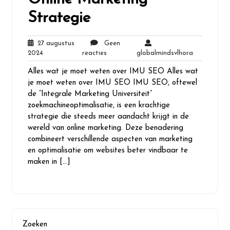
Strategie
27 augustus
Geen
27
Geen
globalminds
2024
reacties
globalmindsvlhora
augustus
reacties
Alles wat je moet weten over IMU SEO Alles wat
2024
je moet weten over IMU SEO IMU SEO, oftewel
de “Integrale Marketing Universiteit”
zoekmachineoptimalisatie, is een krachtige
strategie die steeds meer aandacht krijgt in de
wereld van online marketing. Deze benadering
combineert verschillende aspecten van marketing
en optimalisatie om websites beter vindbaar te
maken in […]
Zoeken