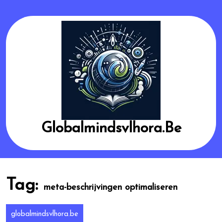
Skip
to
content
Globalmindsvlhora.be
Tag:
meta-beschrijvingen optimaliseren
globalmindsvlhora.be