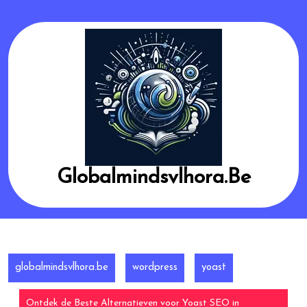
Skip
to
content
Globalmindsvlhora.be
globalmindsvlhora.be
wordpress
yoast
Ontdek de Beste Alternatieven voor Yoast SEO in