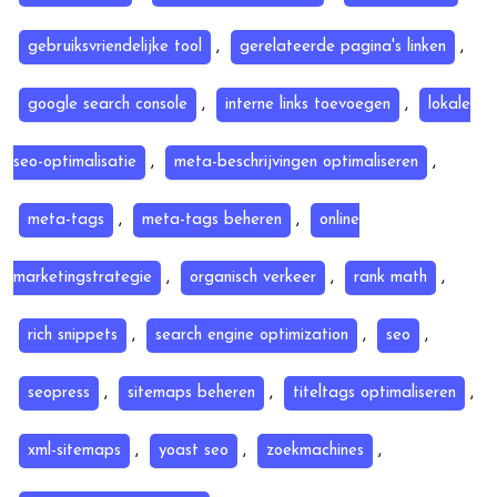
gebruiksvriendelijke tool
,
gerelateerde pagina's linken
,
google search console
,
interne links toevoegen
,
lokale
seo-optimalisatie
,
meta-beschrijvingen optimaliseren
,
meta-tags
,
meta-tags beheren
,
online
marketingstrategie
,
organisch verkeer
,
rank math
,
rich snippets
,
search engine optimization
,
seo
,
seopress
,
sitemaps beheren
,
titeltags optimaliseren
,
xml-sitemaps
,
yoast seo
,
zoekmachines
,