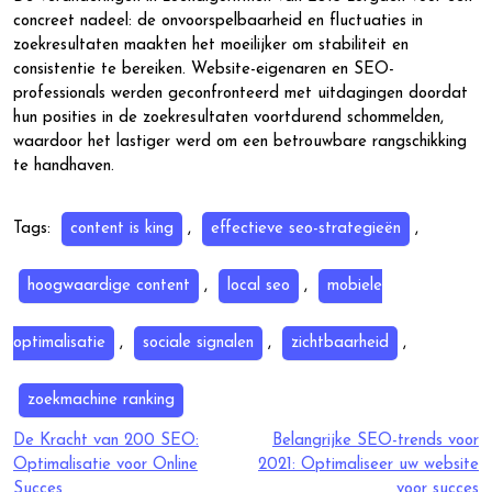
concreet nadeel: de onvoorspelbaarheid en fluctuaties in
zoekresultaten maakten het moeilijker om stabiliteit en
consistentie te bereiken. Website-eigenaren en SEO-
professionals werden geconfronteerd met uitdagingen doordat
hun posities in de zoekresultaten voortdurend schommelden,
waardoor het lastiger werd om een betrouwbare rangschikking
te handhaven.
Tags:
content is king
,
effectieve seo-strategieën
,
hoogwaardige content
,
local seo
,
mobiele
optimalisatie
,
sociale signalen
,
zichtbaarheid
,
zoekmachine ranking
Berichtnavigatie
De Kracht van 200 SEO:
Belangrijke SEO-trends voor
Optimalisatie voor Online
2021: Optimaliseer uw website
Succes
voor succes