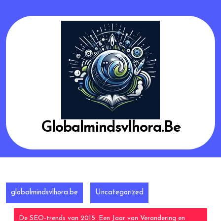
Skip
to
content
Globalmindsvlhora.be
globalmindsvlhora.be
Uncategorized
De SEO-trends van 2015: Een Jaar van Verandering en